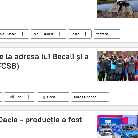
cia Duster
Noul Duster
Teste
testare
le la adresa lui Becali și a
(FCSB)
Gică Hagi
Gigi Becali
Rareș Bogdan
clarație
Gigi Becali
echipă
Jignire
România
Dacia - producția a fost