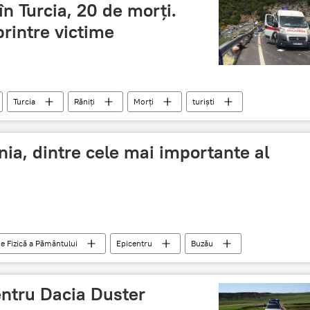
în Turcia, 20 de morți.
rintre victime
Turcia
Răniți
Morți
turiști
a, dintre cele mai importante al
de Fizică a Pământului
Epicentru
Buzău
entru Dacia Duster