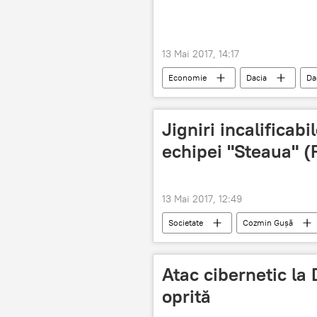
13 Mai 2017, 14:17
Economie
Dacia
Da
România
Jigniri incalificabi
echipei "Steaua" 
13 Mai 2017, 12:49
Societate
Cozmin Gușă
Steaua
Judecată
De
Onoare
Mercenari
Atac cibernetic la 
oprită