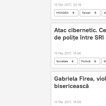
13 Mai 2017, 20:18
MONDEN
Taiwan
S
Atac cibernetic. Ce
de polițe între SRI 
13 Mai 2017, 19:46
Societate
Politică
S
Securitate
Securiști
România
Gabriela Firea, vio
bisericească
13 Mai 2017, 19:06