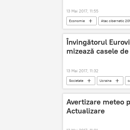
13 Mai 2017, 11:55
Economie
Atac cibernetic 20
Atac cibernetic
Uzină
Învingătorul Eurovi
mizează casele de 
13 Mai 2017, 11:32
Societate
Ucraina
c
Eurovision
Avertizare meteo p
Actualizare