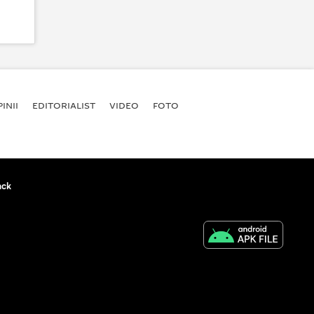
INII
EDITORIALIST
VIDEO
FOTO
ack