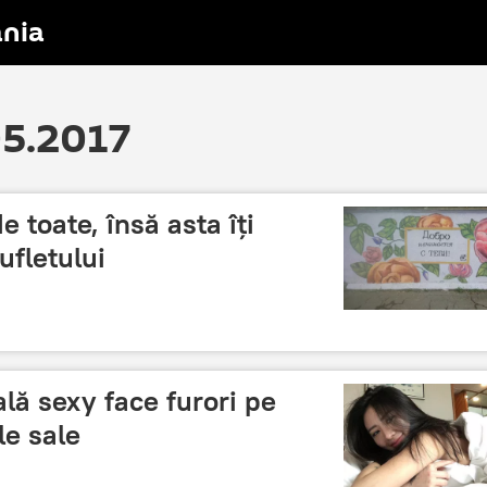
nia
05.2017
e toate, însă asta îți
ufletului
lă sexy face furori pe
le sale