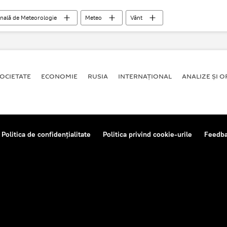
onală de Meteorologie
Meteo
Vânt
România
Prognoza meteo în România
ploi
OCIETATE
ECONOMIE
RUSIA
INTERNAŢIONAL
ANALIZE ȘI OP
Politica de confidențialitate
Politica privind cookie-urile
Feedb