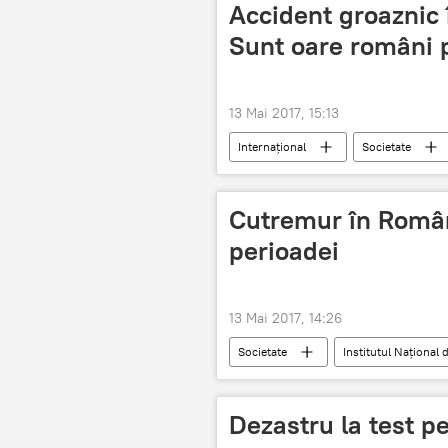
Accident groaznic 
Sunt oare români p
13 Mai 2017, 15:13
Internaţional
Societate
Accident
Cutremur în Români
perioadei
13 Mai 2017, 14:26
Societate
Institutul Naţional 
România
cutremur
Dezastru la test p