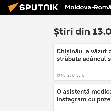
Moldova-Româ
Știri din 13.
Chișinăul a văzut d
străbate adâncul s
13 Mai 2017, 22:15
O asistentă medica
Instagram cu poze