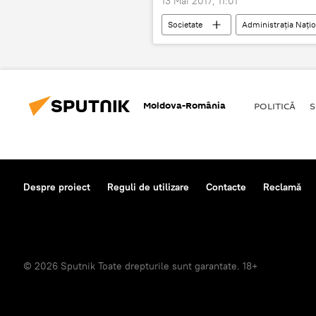
13 Mai 2017, 11:01
Societate
Administrația Nați
Prognoza meteo în București
Moldova-România
POLITICĂ
S
Despre proiect
Reguli de utilizare
Contacte
Reclamă
© 2026 Sputnik Toate drepturile sunt garantate. 18+