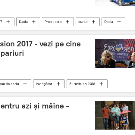
17
Dacia
Producere
surse
Dacia
România
sion 2017 - vezi pe cine
pariuri
ase de pariu
Învingător
Eurovision 2018
entru azi și mâine -