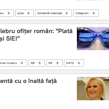
exy
poze
Asistentă medicală
Instagram
lebru ofițer român: "Plată
și SIE!"
ilvian Ionescu
SRI
SIE
NATO
Ofițer
Informații
Atac cibernetic 2017
lentă cu o înaltă față