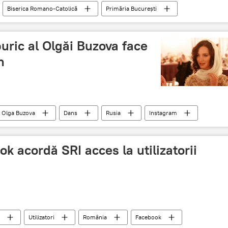
Biserica Romano-Catolică
Primăria București
olență
Arhiepiscop
România
buric al Olgăi Buzova face
m
Olga Buzova
Dans
Rusia
Instagram
k acordă SRI acces la utilizatorii
Utilizatori
România
Facebook