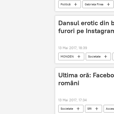
Politică
Gabriela Firea
Judecată
Decizie
Vi
Dansul erotic din 
furori pe Instagra
13 Mai 2017, 18:39
MONDEN
Societate
Ultima oră: Faceboo
români
13 Mai 2017, 17:34
Societate
SRI
Acces