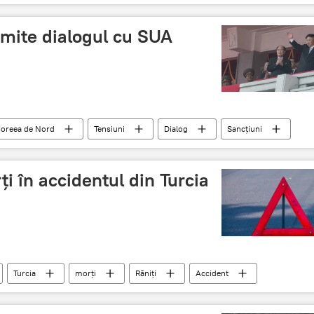
mite dialogul cu SUA
oreea de Nord
Tensiuni
Dialog
Sancțiuni
i în accidentul din Turcia
Turcia
morți
Răniți
Accident