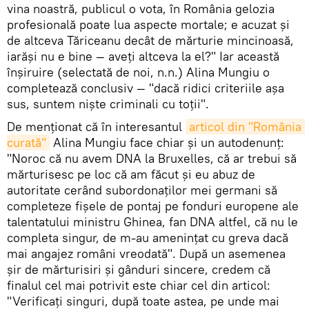
vina noastră, publicul o vota, în România gelozia
profesională poate lua aspecte mortale; e acuzat și
de altceva Tăriceanu decât de mărturie mincinoasă,
iarăși nu e bine — aveți altceva la el?" Iar această
înșiruire (selectată de noi, n.n.) Alina Mungiu o
completează conclusiv — "dacă ridici criteriile așa
sus, suntem niște criminali cu toții".
De menționat că în interesantul
articol din "România 
curată"
Alina Mungiu face chiar și un autodenunț:
"Noroc că nu avem DNA la Bruxelles, că ar trebui să
mărturisesc pe loc că am făcut și eu abuz de
autoritate cerând subordonaților mei germani să
completeze fișele de pontaj pe fonduri europene ale
talentatului ministru Ghinea, fan DNA altfel, că nu le
completa singur, de m-au amenințat cu greva dacă
mai angajez români vreodată". După un asemenea
șir de mărturisiri și gânduri sincere, credem că
finalul cel mai potrivit este chiar cel din articol:
"Verificați singuri, după toate astea, pe unde mai