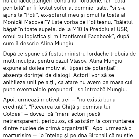
nu au făcut plângeri contra lui Iordache, iar "cota
penibilă" ar fi fostul șofer al domniei sale, "și s-a
ajuns la "Poli", ex-șoferul meu și omul la toate al
Monicăi Macovei"? Este vorba de Politeanu, "băiatul
băgat în toate supele, de la M10 la Predoiu și USR,
omul cu logistica și militantismul Facebook", după
cum îl descrie Alina Mungiu.
După ce spune că fostul ministru Iordache trebuia de
mult inculpat pentru cazul Vlasov, Alina Mungiu
expune al doilea motiv al "lipsei de potențial":
absența dorinței de dialog! "Actorii vor să se
anihileze unii pe alții, ca atare nu avem pe masa cui
pune eventualele propuneri", se întreabă Mungiu.
Apoi, urmează motivul trei — "nu există buna
credință". "Plecarea lui Ghiță și demisia lui
Coldea" — dovezi că "marii actori joacă
netransparent, periculos, că asistăm la confruntarea
dintre nuclee de crimă organizată". Apoi urmează o
mărturisire — "o înțeleg și pe dna Birchall că nu știe