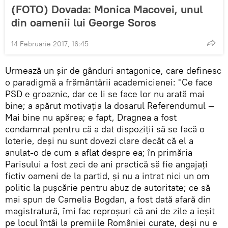
(FOTO) Dovada: Monica Macovei, unul
din oamenii lui George Soros
14 Februarie 2017, 16:45
Urmează un șir de gânduri antagonice, care definesc
o paradigmă a frământării academicienei: "Ce face
PSD e groaznic, dar ce li se face lor nu arată mai
bine; a apărut motivația la dosarul Referendumul —
Mai bine nu apărea; e fapt, Dragnea a fost
condamnat pentru că a dat dispoziții să se facă o
loterie, deși nu sunt dovezi clare decât că el a
anulat-o de cum a aflat despre ea; în primăria
Parisului a fost zeci de ani practică să fie angajați
fictiv oameni de la partid, și nu a intrat nici un om
politic la pușcărie pentru abuz de autoritate; ce să
mai spun de Camelia Bogdan, a fost dată afară din
magistratură, îmi fac reproșuri că ani de zile a ieșit
pe locul întâi la premiile României curate, deși nu e