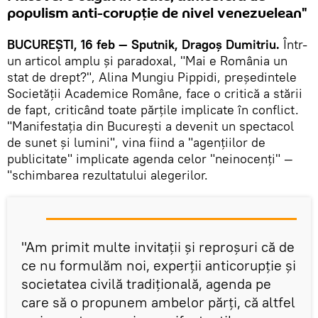
populism anti-corupție de nivel venezuelean"
BUCUREȘTI, 16 feb — Sputnik, Dragoș Dumitriu.
Într-
un articol amplu și paradoxal, "Mai e România un
stat de drept?", Alina Mungiu Pippidi, președintele
Societății Academice Române, face o critică a stării
de fapt, criticând toate părțile implicate în conflict.
"Manifestația din București a devenit un spectacol
de sunet și lumini", vina fiind a "agențiilor de
publicitate" implicate agenda celor "neinocenți" —
"schimbarea rezultatului alegerilor.
"Am primit multe invitații și reproșuri că de
ce nu formulăm noi, experții anticorupție și
societatea civilă tradițională, agenda pe
care să o propunem ambelor părți, că altfel