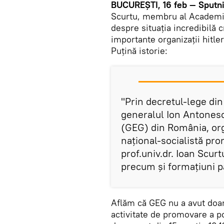
BUCUREȘTI, 16 feb — Sputni
Scurtu, membru al Academiei
despre situația incredibilă 
importante organizații hitle
Puțină istorie:
"Prin decretul-lege di
generalul Ion Antonesc
(GEG) din România, org
naţional-socialistă pro
prof.univ.dr. Ioan Scurt
precum şi formaţiuni pa
Aflăm că GEG nu a avut doar
activitate de promovare a poli