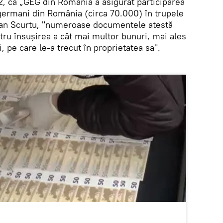
, că „GEG din România a asigurat participarea
germani din România (circa 70.000) în trupele
Ioan Scurtu, "numeroase documentele atestă
tru însuşirea a cât mai multor bunuri, mai ales
i, pe care le-a trecut în proprietatea sa".