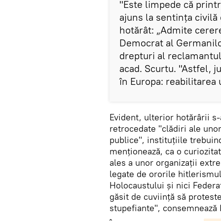
"Este limpede că printr
ajuns la sentinţa civilă
hotărât: „Admite cerer
Democrat al Germanilor
drepturi al reclamantul
acad. Scurtu. "Astfel, j
în Europa: reabilitarea 
Evident, ulterior hotărârii s
retrocedate "clădiri ale unor 
publice", instituțiile trebui
menționează, ca o curiozitat
ales a unor organizații extr
legate de ororile hitlerismul
Holocaustului şi nici Federa
găsit de cuviinţă să protest
stupefiante", consemnează 