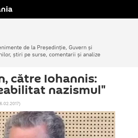
nia
venimente de la Președinție, Guvern și
nilor, știri pe surse, comentarii și analize
, către Iohannis:
reabilitat nazismul"
16.02.2017
)