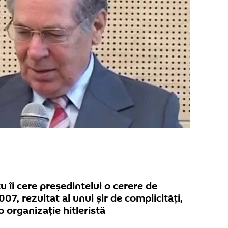
u îi cere preşedintelui o cerere de
007, rezultat al unui șir de complicități,
o organizaţie hitleristă