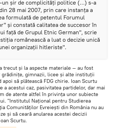
-un şir de complicităţi politice (…) s-a
 din 28 mai 2007, prin care instanţa a
ea formulată de petentul Forumul
" şi constată calitatea de succesor în
ui faţă de Grupul Etnic German", scrie
ustiţia românească a luat o decizie unică
unei organizaţii hitleriste".
-a trecut și la aspecte materiale — au fost
grădiniţe, gimnazii, licee şi alte instituţii
nd apoi să plătească FDG chirie. Ioan Scurtu
e a acestui caz, pasivitatea partidelor, dar mai
em de atente altfel în privința unor subiecte
ui. "Institutul Naţional pentru Studierea
ţia Comunităţilor Evreieşti din România nu au
eze şi să ceară anularea acestei decizii
Ioan Scurtu.