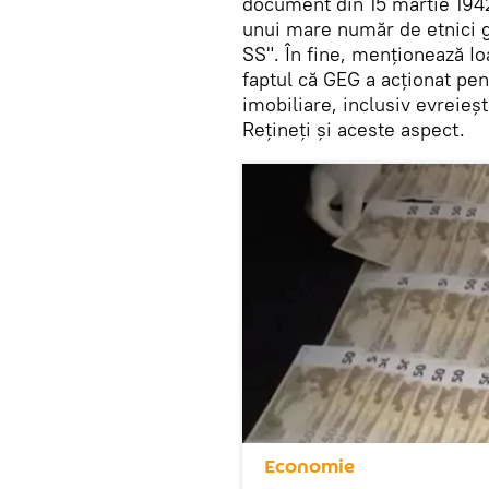
document din 15 martie 1942
unui mare număr de etnici 
SS". În fine, menționează 
faptul că GEG a acţionat pen
imobiliare, inclusiv evreieşt
Rețineți și aceste aspect.
Economie