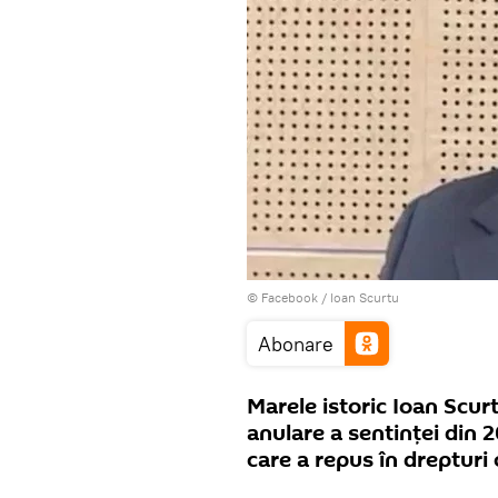
© Facebook /
Ioan Scurtu
Abonare
Marele istoric Ioan Scurt
anulare a sentinţei din 2
care a repus în drepturi 