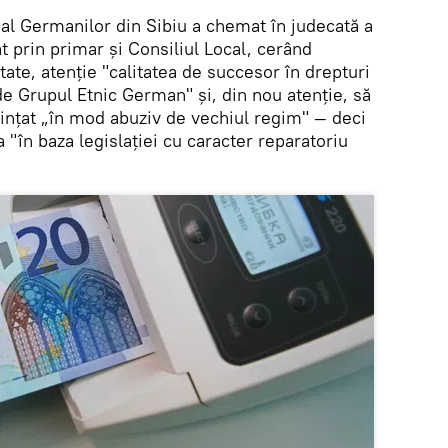
l Germanilor din Sibiu a chemat în judecată a
t prin primar şi Consiliul Local, cerând
tate, atenție "calitatea de succesor în drepturi
 de Grupul Etnic German" și, din nou atenție, să
iinţat „în mod abuziv de vechiul regim" — deci
"în baza legislaţiei cu caracter reparatoriu