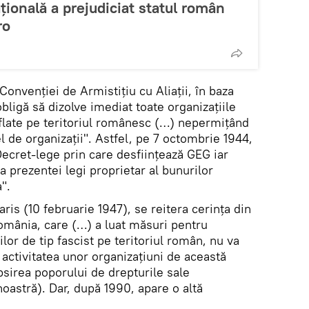
țională a prejudiciat statul român
ro
onvenţiei de Armistiţiu cu Aliații, în baza
ligă să dizolve imediat toate organizaţiile
 aflate pe teritoriul românesc (…) nepermițând
el de organizaţii". Astfel, pe 7 octombrie 1944,
cret-lege prin care desființează GEG iar
 prezentei legi proprietar al bunurilor
".
aris (10 februarie 1947), se reitera cerința din
omânia, care (…) a luat măsuri pentru
ilor de tip fascist pe teritoriul român, nu va
i activitatea unor organizaţiuni de această
psirea poporului de drepturile sale
oastră). Dar, după 1990, apare o altă