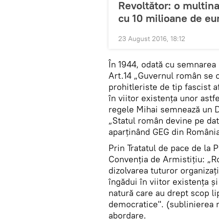
Revoltător: o multina
cu 10 milioane de eu
23 August 2016, 18:12
În 1944, odată cu semnarea C
Art.14 „Guvernul român se ob
prohitleriste de tip fascist
în viitor existenţa unor astf
regele Mihai semnează un De
„Statul român devine pe data
aparţinând GEG din România
Prin Tratatul de pace de la P
Convenția de Armistițiu: „R
dizolvarea tuturor organizaţi
îngădui în viitor existenţa ş
natură care au drept scop li
democratice". (sublinierea n
abordare.