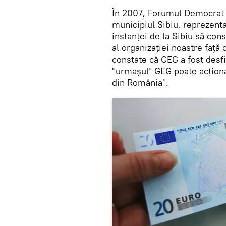
În 2007, Forumul Democrat a
municipiul Sibiu, reprezenta
instanței de la Sibiu să cons
al organizaţiei noastre faţă
constate că GEG a fost desf
"urmașul" GEG poate acționa 
din România".