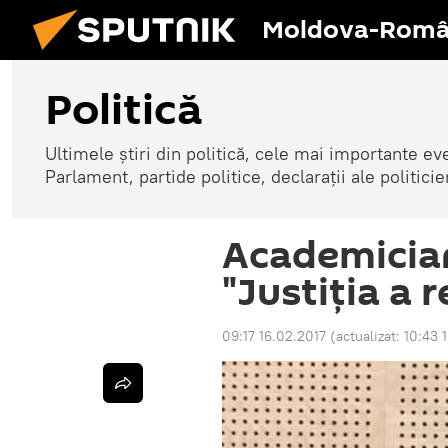
Moldova-Româ
Politică
Ultimele știri din politică, cele mai importante e
Parlament, partide politice, declarații ale politicie
Academician
"Justiția a 
09:17 16.02.2017
(actualizat:
10:43 