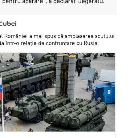
i pentru apărare", a declarat Degeratu.
 Cubei
r al României a mai spus că amplasarea scutului
 într-o relație de confruntare cu Rusia.