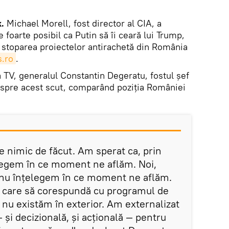
.
Michael Morell, fost director al CIA, a
e foarte posibil ca Putin să îi ceară lui Trump,
ă, stoparea proiectelor antirachetă din România
.ro
.
a TV, generalul Constantin Degeratu, fostul șef
despre acest scut, comparând poziția României
e nimic de făcut. Am sperat ca, prin
elegem în ce moment ne aflăm. Noi,
ă nu înțelegem în ce moment ne aflăm.
e care să corespundă cu programul de
nu existăm în exterior. Am externalizat
și decizională, și acțională — pentru