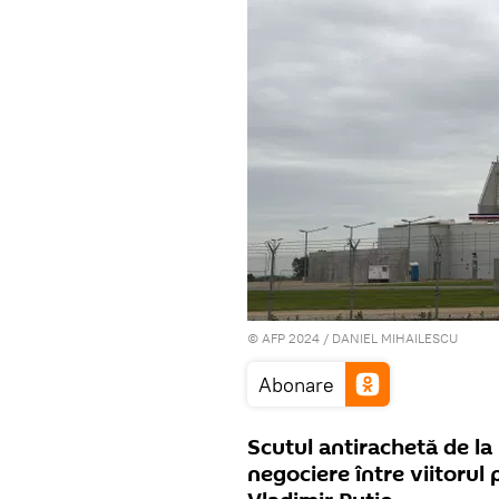
© AFP 2024 / DANIEL MIHAILESCU
Abonare
Scutul antirachetă de la
negociere între viitorul