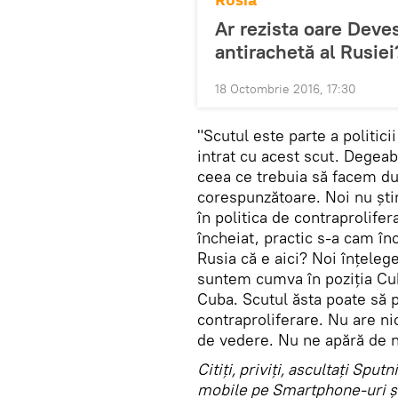
Rusia
Ar rezista oare Deves
antirachetă al Rusiei
18 Octombrie 2016, 17:30
"Scutul este parte a politic
intrat cu acest scut. Degeab
ceea ce trebuia să facem du
corespunzătoare. Noi nu știm
în politica de contraprolifer
încheiat, practic s-a cam în
Rusia că e aici? Noi înțele
suntem cumva în poziția Cub
Cuba. Scutul ăsta poate să p
contraproliferare. Nu are ni
de vedere. Nu ne apără de n
Citiţi, priviţi, ascultaţi Spu
mobile pe Smartphone-uri şi