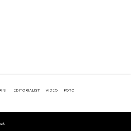
INII
EDITORIALIST
VIDEO
FOTO
ack