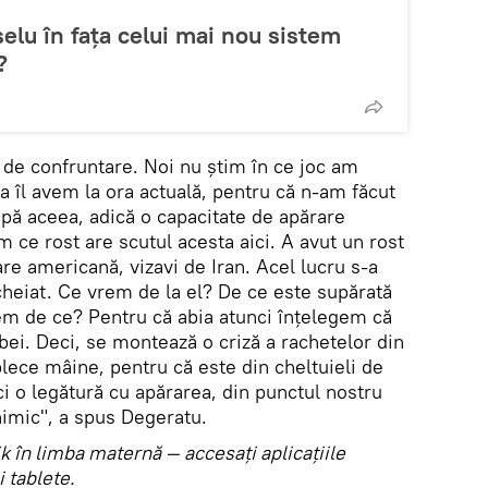
elu în fața celui mai nou sistem
?
ii de confruntare. Noi nu știm în ce joc am
a îl avem la ora actuală, pentru că n-am făcut
pă aceea, adică o capacitate de apărare
 ce rost are scutul acesta aici. A avut un rost
are americană, vizavi de Iran. Acel lucru s-a
cheiat. Ce vrem de la el? De ce este supărată
gem de ce? Pentru că abia atunci înțelegem că
ei. Deci, se montează o criză a rachetelor din
lece mâine, pentru că este din cheltuieli de
ci o legătură cu apărarea, din punctul nostru
imic", a spus Degeratu.
tnik în limba maternă — accesaţi aplicaţiile
 tablete.