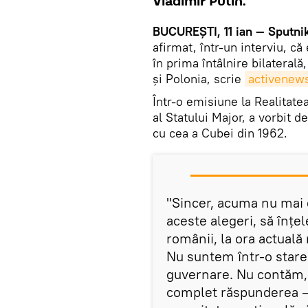
Vladimir Putin.
BUCUREȘTI, 11 ian — Sputnik
afirmat, într-un interviu, că 
în prima întâlnire bilateral
și Polonia, scrie
activenews
Într-o emisiune la Realitate
al Statului Major, a vorbit 
cu cea a Cubei din 1962.
"Sincer, acuma nu mai 
aceste alegeri, să înț
românii, la ora actual
Nu suntem într-o star
guvernare. Nu contăm, 
complet răspunderea — 