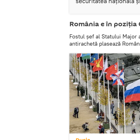
securitatea națională ș
România e în poziția
Fostul șef al Statului Majo
antirachetă plasează România