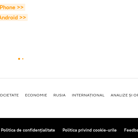
 iPhone >>
 Android >>
OCIETATE
ECONOMIE
RUSIA
INTERNAŢIONAL
ANALIZE ȘI OP
Politica de confidențialitate
Politica privind cookie-urile
Feedb