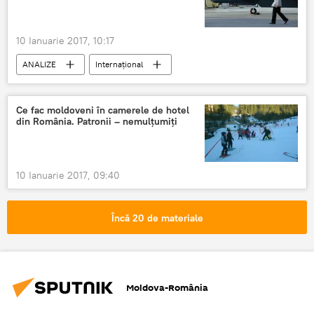
Prognoza meteo în România
10 Ianuarie 2017, 10:17
ANALIZE
Internaţional
Giulietto Chiesa
Rusia
NATO
Ce fac moldoveni în camerele de hotel
din România. Patronii – nemulțumiți
10 Ianuarie 2017, 09:40
Încă 20 de materiale
Moldova-România