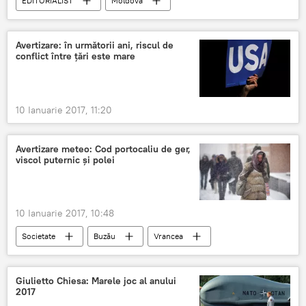
EDITORIALIST
Moldova
Traian Băsescu
Maia Sandu
Andrei Năstase
Igor Dodon
Avertizare: în următorii ani, riscul de
conflict între țări este mare
Anatol Șalaru
Platforma DA
PAS
PL
Partid
România
10 Ianuarie 2017, 11:20
Avertizare meteo: Cod portocaliu de ger,
viscol puternic şi polei
10 Ianuarie 2017, 10:48
Societate
Buzău
Vrancea
Tulcea
Dobrogea
Constanţa
Ialomiţa
Călăraşi
Frig
Giulietto Chiesa: Marele joc al anului
2017
Cod portocaliu
Ger
România