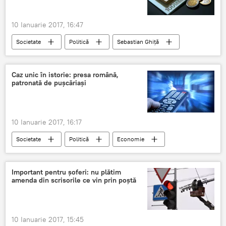
Cetățenia moldovenească
Traian Băsescu și cetățenia moldovenească
10 Ianuarie 2017, 16:47
Igor Dodon
Societate
Politică
Sebastian Ghiță
România
Caz unic în istorie: presa română,
patronată de pușcăriași
10 Ianuarie 2017, 16:17
Societate
Politică
Economie
București
Sebastian Ghiță
Cozmin Gușă
Dan Voiculescu
Important pentru șoferi: nu plătim
amenda din scrisorile ce vin prin poștă
Adrian Sârbu
Sorin Vântu
Sorin Roșca Stănescu
Viorel Hrebenciuc
Radu Mazăre
ProTV
Antena
10 Ianuarie 2017, 15:45