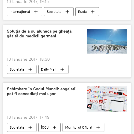
10 Ianuarie 2017, 19:15
Internaţional
Societate
Rusia
Germania
Stuttgart
Simona Halep
Turneu
tenis
Roland Garros
Soluţia de a nu aluneca pe gheaţă,
găsită de medicii germani
10 Ianuarie 2017, 18:30
Societate
Daily Mail
Schimbare în Codul Muncii: angajaţii
pot fi concediaţi mai uşor
10 Ianuarie 2017, 17:49
Societate
ÎCCJ
Monitorul Oficial