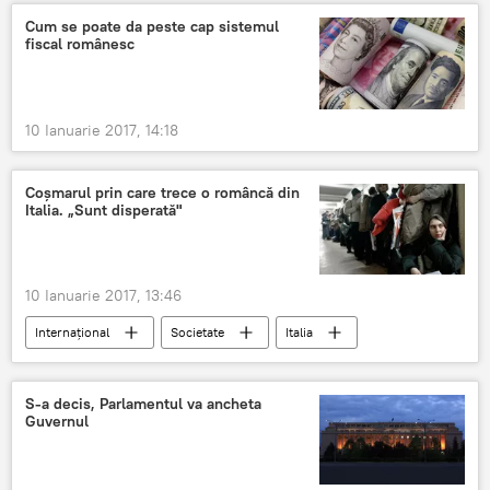
România
Cum se poate da peste cap sistemul
fiscal românesc
10 Ianuarie 2017, 14:18
Coşmarul prin care trece o româncă din
Italia. „Sunt disperată"
10 Ianuarie 2017, 13:46
Internaţional
Societate
Italia
Timișoara
emigranți
italian
S-a decis, Parlamentul va ancheta
Guvernul