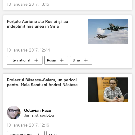
10 Ianuarie 2017, 13:15
Forțele Aeriene ale Rusiei şi-au
îndeplinit misiunea în Siria
10 Ianuarie 2017, 12:44
Internaţional
Rusia
Siria
Războiul din Siria. Tensiunile din provincia Idlib
Proiectul Băsescu-Șalaru, un pericol
pentru Maia Sandu și Andrei Năstase
Octavian Racu
Jurnalist, sociolog
10 Ianuarie 2017, 12:16