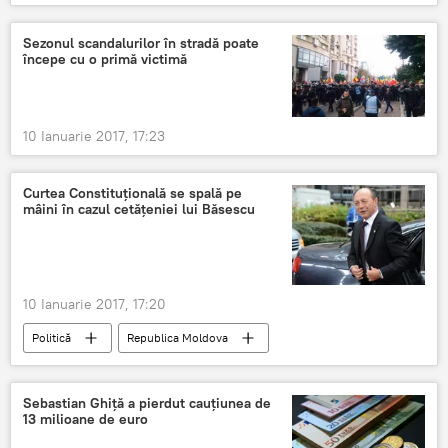
E-mail
codul muncii
Codul Civil
România
Sezonul scandalurilor în stradă poate
începe cu o primă victimă
10 Ianuarie 2017, 17:23
Curtea Constituțională se spală pe
mâini în cazul cetățeniei lui Băsescu
10 Ianuarie 2017, 17:20
Politică
Republica Moldova
Traian Băsescu
Traian Băsescu
Curtea Constituțională
Sebastian Ghiță a pierdut cauțiunea de
13 milioane de euro
Președintele Republicii Moldova
Decret