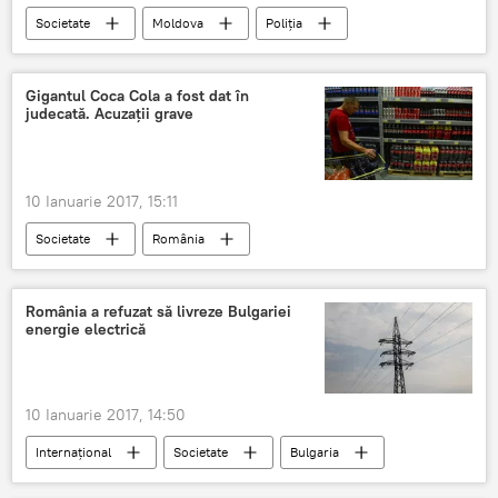
OTV
Ziua
Adevărul
Societate
Moldova
Poliția
Închisoare
dosare penale
TV
Amenda
Codul rutier
România
Circulația rutieră
șoferi
Gigantul Coca Cola a fost dat în
judecată. Acuzaţii grave
Proces verbal
camere video
10 Ianuarie 2017, 15:11
Societate
România
România a refuzat să livreze Bulgariei
energie electrică
10 Ianuarie 2017, 14:50
Internaţional
Societate
Bulgaria
Florian-Toma Petcu
Energie electrică