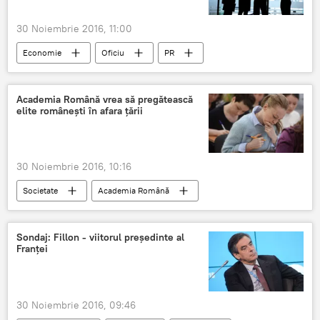
30 Noiembrie 2016, 11:00
Economie
Oficiu
PR
Corporație
Manager
Capital străin
Academia Română vrea să pregătească
elite românești în afara țării
30 Noiembrie 2016, 10:16
Societate
Academia Română
Academia Română
Diaspora românească
Diaspora
Elita
Sondaj: Fillon - viitorul președinte al
Franței
30 Noiembrie 2016, 09:46