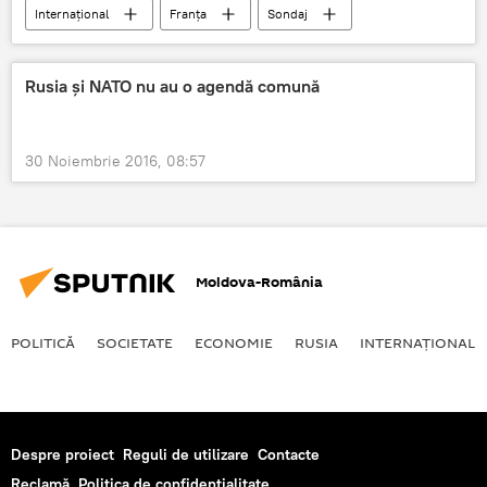
Internaţional
Franța
Sondaj
Alegerile prezidențiale din Franța
Alegerile primare
François Fillon
Rusia şi NATO nu au o agendă comună
Alegeri Franța 2017
30 Noiembrie 2016, 08:57
Moldova-România
POLITICĂ
SOCIETATE
ECONOMIE
RUSIA
INTERNAŢIONAL
Despre proiect
Reguli de utilizare
Contacte
Reclamă
Politica de confidențialitate