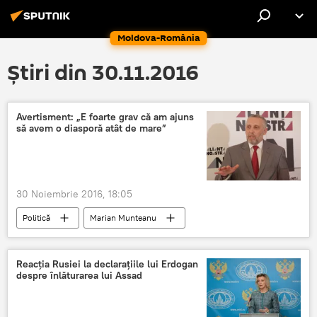
Moldova-România
Știri din 30.11.2016
Avertisment: „E foarte grav că am ajuns
să avem o diasporă atât de mare”
30 Noiembrie 2016, 18:05
Politică
Marian Munteanu
Alianța Noastră România
Alegerile parlamentare 2016
Reacţia Rusiei la declaraţiile lui Erdogan
despre înlăturarea lui Assad
Diaspora românească
Marian Munteanu
Alianța Noastră România