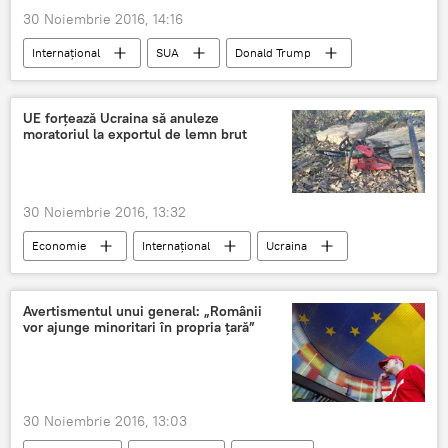
30 Noiembrie 2016, 14:16
Internaţional
SUA
Donald Trump
Drapel
Comuniști
profanarea simbolurilor naționale
UE forțează Ucraina să anuleze
moratoriul la exportul de lemn brut
30 Noiembrie 2016, 13:32
Economie
Internaţional
Ucraina
Export
Păduri
Lemne
Ecologie
Masa lemnoasă
Avertismentul unui general: „Românii
vor ajunge minoritari în propria țară”
Uniunea Europeană
30 Noiembrie 2016, 13:03