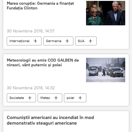
Destinații turistice
Țâpova
Marea corupţie: Germania a finanţat
Fundaţia Clinton
30 Noiembrie 2016, 14:57
Internaţional
Germania
SUA
Hillary Clinton
Bill Clinton
Hillary Clinton
Corupție
Meteorologii au emis COD GALBEN de
ninsori, vânt puternic şi polei
Fundația Clinton
30 Noiembrie 2016, 14:32
Societate
Meteo
polei
Vânt
cod galben
România
Prognoza meteo în România
Comuniștii americani au incendiat în mod
demonstrativ steaguri americane