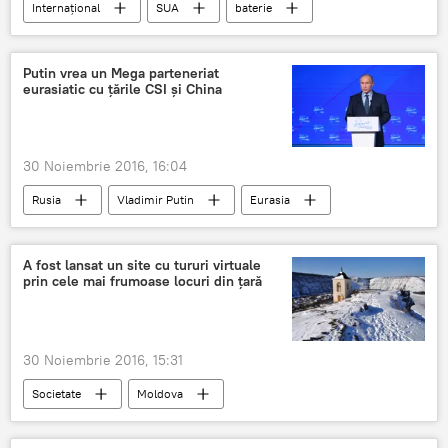
Internaţional
SUA
baterie
Invenție
Studenți
Putin vrea un Mega parteneriat
eurasiatic cu țările CSI și China
30 Noiembrie 2016, 16:04
Rusia
Vladimir Putin
Eurasia
Integrarea Eurasiatică
Drumul mătăsii
Federația Rusă
China
A fost lansat un site cu tururi virtuale
prin cele mai frumoase locuri din țară
30 Noiembrie 2016, 15:31
Societate
Moldova
Republica Moldova
Turism