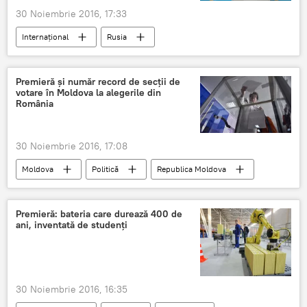
30 Noiembrie 2016, 17:33
Internaţional
Rusia
Recep Tayyip Erdogan
Maria Zaharova
Operațiunea militară "Scutul Eufratului"
Premieră și număr record de secții de
votare în Moldova la alegerile din
Bashar al-Assad
Turcia
România
Federația Rusă
Siria
Ministerul Afacerilor Externe
30 Noiembrie 2016, 17:08
Moldova
Politică
Republica Moldova
Corespondență
Secții de votare
Premieră
Număr
România
Premieră: bateria care durează 400 de
ani, inventată de studenţi
30 Noiembrie 2016, 16:35