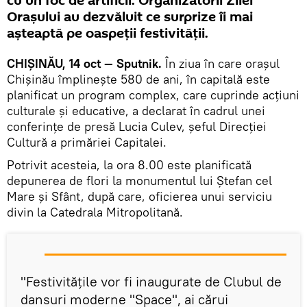
cu un foc de artificii. Organizatorii Zilei
Orașului au dezvăluit ce surprize îi mai
așteaptă pe oaspeții festivităţii.
CHIȘINĂU, 14 oct — Sputnik.
În ziua în care orașul
Chișinău împlinește 580 de ani, în capitală este
planificat un program complex, care cuprinde acţiuni
culturale și educative, a declarat în cadrul unei
conferințe de presă Lucia Culev, șeful Direcției
Cultură a primăriei Capitalei.
Potrivit acesteia, la ora 8.00 este planificată
depunerea de flori la monumentul lui Ștefan cel
Mare şi Sfânt, după care, oficierea unui serviciu
divin la Catedrala Mitropolitană.
"Festivităţile vor fi inaugurate de Clubul de
dansuri moderne "Space", ai cărui