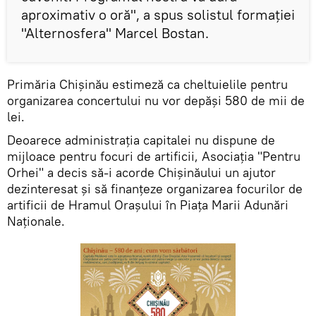
aproximativ o oră", a spus solistul formației
"Alternosfera" Marcel Bostan.
Primăria Chișinău estimeză ca cheltuielile pentru
organizarea concertului nu vor depăși 580 de mii de
lei.
Deoarece administrația capitalei nu dispune de
mijloace pentru focuri de artificii, Asociația "Pentru
Orhei" a decis să-i acorde Chișinăului un ajutor
dezinteresat și să finanțeze organizarea focurilor de
artificii de Hramul Orașului în Piața Marii Adunări
Naționale.