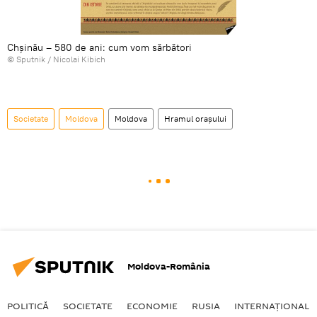
Chșinău – 580 de ani: cum vom sărbători
© Sputnik / Nicolai Kibich
Societate
Moldova
Moldova
Hramul orașului
Moldova-România
POLITICĂ
SOCIETATE
ECONOMIE
RUSIA
INTERNAŢIONAL