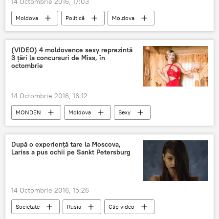
14 Octombrie 2016, 17:03
Moldova
Politică
Moldova
Dorin Chirtoacă
Declarație
Chirtoacă
Hramul orașului
(VIDEO) 4 moldovence sexy reprezintă
3 țări la concursuri de Miss, în
Inaugurare
Dragoste
octombrie
14 Octombrie 2016, 16:12
MONDEN
Moldova
Sexy
Miss
Moldovence
Cele mai sexy femei din Moldova şi România
După o experiență tare la Moscova,
Lariss a pus ochii pe Sankt Petersburg
14 Octombrie 2016, 15:26
Societate
Rusia
Clip video