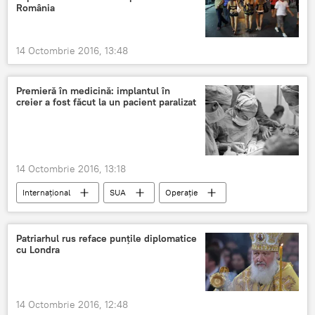
România
14 Octombrie 2016, 13:48
Premieră în medicină: implantul în
creier a fost făcut la un pacient paralizat
14 Octombrie 2016, 13:18
Internaţional
SUA
Operație
Creier
Patriarhul rus reface punțile diplomatice
cu Londra
14 Octombrie 2016, 12:48