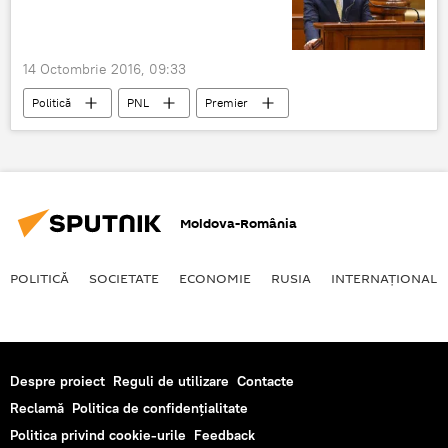
14 Octombrie 2016, 09:33
Politică
PNL
Premier
Miting
România
Dacian Cioloș
Moldova-România
POLITICĂ
SOCIETATE
ECONOMIE
RUSIA
INTERNAŢIONAL
Despre proiect
Reguli de utilizare
Contacte
Reclamă
Politica de confidențialitate
Politica privind cookie-urile
Feedback