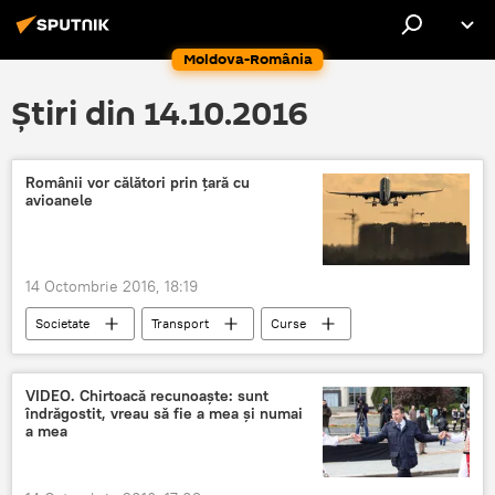
Moldova-România
Știri din 14.10.2016
Românii vor călători prin ţară cu
avioanele
14 Octombrie 2016, 18:19
Societate
Transport
Curse
Avioane
Low cost
România
VIDEO. Chirtoacă recunoaște: sunt
îndrăgostit, vreau să fie a mea și numai
a mea