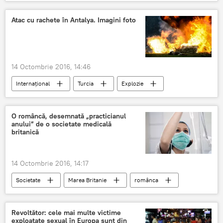
Sankt Petersburg
România
Moscova
Atac cu rachete în Antalya. Imagini foto
14 Octombrie 2016, 14:46
Internaţional
Turcia
Explozie
Rachete
O româncă, desemnată „practicianul
anului” de o societate medicală
britanică
14 Octombrie 2016, 14:17
Societate
Marea Britanie
românca
Diaspora românească
Revoltător: cele mai multe victime
exploatate sexual în Europa sunt din