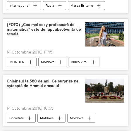
Internaţional
Rusia
Marea Britanie
Biserica Ortodoxă
Patriarhul Kirill
(FOTO) „Cea mai sexy profesoară de
matematică” este de fapt absolventă de
școală
14 Octombrie 2016, 11:45
MONDEN
Moldova
Video viral
Chișinăul la 580 de ani. Ce surprize ne
aşteaptă de Hramul orașului
14 Octombrie 2016, 10:55
Societate
Moldova
Moldova
Hramul orașului