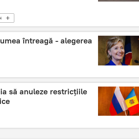
l
lumea întreagă - alegerea
a să anuleze restricțiile
ice