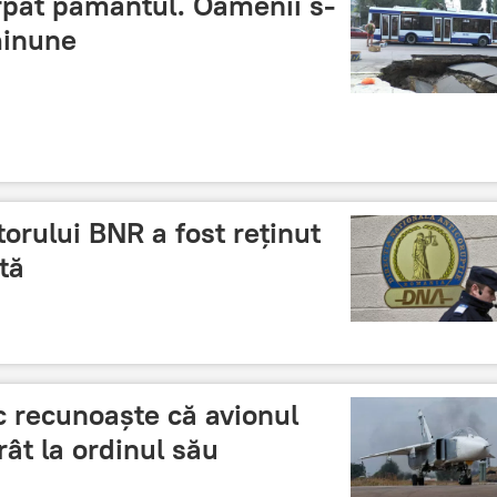
rpat pământul. Oamenii s-
minune
orului BNR a fost reținut
tă
c recunoaşte că avionul
rât la ordinul său