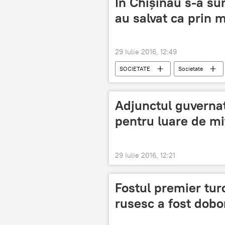
În Chișinău s-a su
au salvat ca prin 
29 Iulie 2016, 12:49
SOCIETATE
Societate
Adjunctul guvernat
pentru luare de mi
29 Iulie 2016, 12:21
Fostul premier tur
rusesc a fost dobo