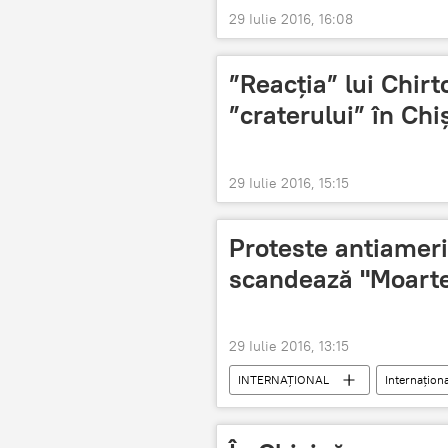
29 Iulie 2016, 16:08
”Reacția” lui Chirt
”craterului” în Chi
29 Iulie 2016, 15:15
Proteste antiamer
scandează "Moart
29 Iulie 2016, 13:15
INTERNAŢIONAL
Internaţiona