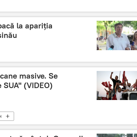
oacă la apariția
șinău
icane masive. Se
e SUA" (VIDEO)
l