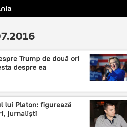
nia
07.2016
despre Trump de două ori
esta despre ea
 lui Platon: figurează
i, jurnaliști