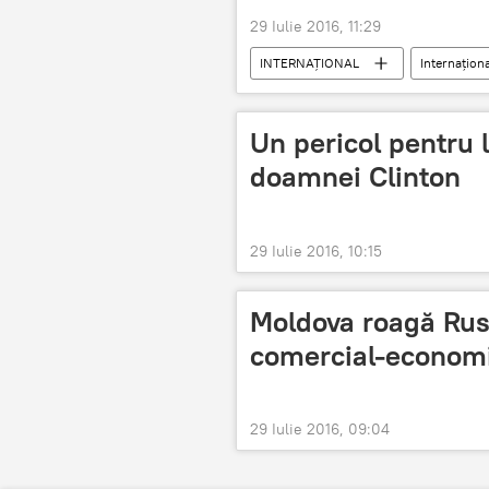
29 Iulie 2016, 11:29
INTERNAŢIONAL
Internaţiona
Un pericol pentru 
doamnei Clinton
29 Iulie 2016, 10:15
Moldova roagă Rusi
comercial-econom
29 Iulie 2016, 09:04