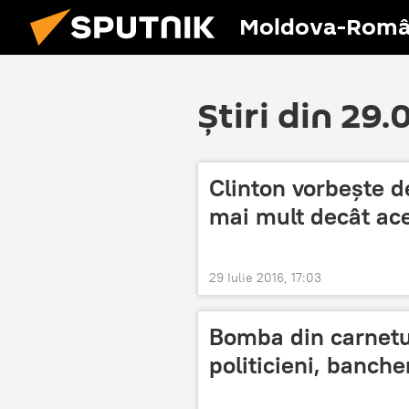
Moldova-Româ
Știri din 29.
Clinton vorbește 
mai mult decât ac
29 Iulie 2016, 17:03
Bomba din carnetul
politicieni, bancher