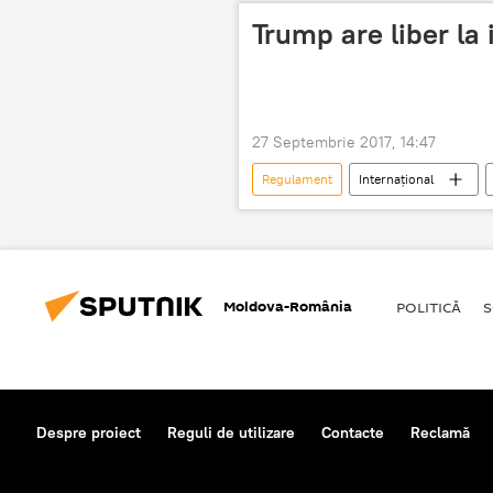
Trump are liber la 
27 Septembrie 2017, 14:47
Regulament
Internaţional
Moldova-România
POLITICĂ
S
Despre proiect
Reguli de utilizare
Contacte
Reclamă