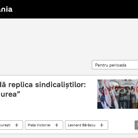
nia
Pentru perioada
ă replica sindicaliştilor:
aiurea”
urești
Piaţa Victoriei
Leonard Bărăscu
salarizare
România
SĂNĂTATE