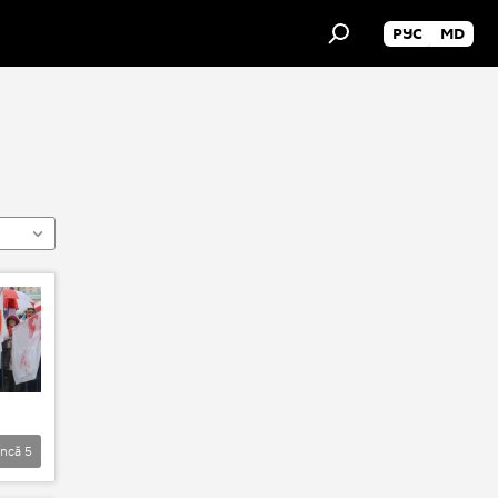
РУС
MD
Încă
5