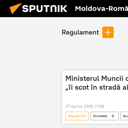
Moldova-Româ
Regulament
Ministerul Muncii d
„îi scot în stradă 
27 Aprilie 2018, 17:58
Regulament
Societate
Buc
sindicate
Ministerul Muncii