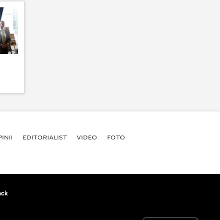
INII
EDITORIALIST
VIDEO
FOTO
ack