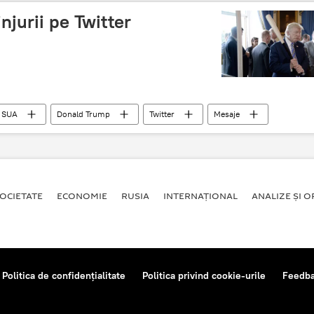
injurii pe Twitter
SUA
Donald Trump
Twitter
Mesaje
OCIETATE
ECONOMIE
RUSIA
INTERNAŢIONAL
ANALIZE ȘI OP
Politica de confidențialitate
Politica privind cookie-urile
Feedb