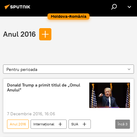
Moldova-România
Anul 2016
Pentru perioada
Donald Trump a primit titlul de „Omul
Anului”
7 Decembrie 2016, 16:06
Anul 2016
Internaţional
SUA
Încă
3
Donald Trump
Time
Titlu