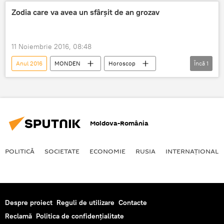
Zodia care va avea un sfârşit de an grozav
11 Noiembrie 2016, 08:48
Anul 2016
MONDEN
Horoscop
Încă
1
Zodie
Moldova-România
POLITICĂ
SOCIETATE
ECONOMIE
RUSIA
INTERNAŢIONAL
Despre proiect
Reguli de utilizare
Contacte
Reclamă
Politica de confidențialitate