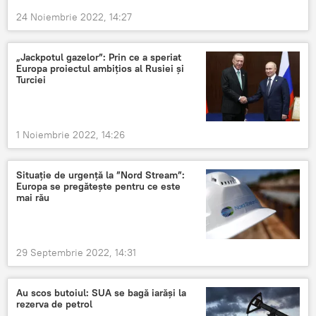
24 Noiembrie 2022, 14:27
„Jackpotul gazelor”: Prin ce a speriat
Europa proiectul ambițios al Rusiei și
Turciei
1 Noiembrie 2022, 14:26
Situație de urgență la ”Nord Stream”:
Europa se pregătește pentru ce este
mai rău
29 Septembrie 2022, 14:31
Au scos butoiul: SUA se bagă iarăși la
rezerva de petrol