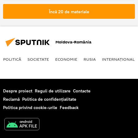
Încă 20 de materiale
Moldova-România
POLITICĂ
SOCIETATE
ECONOMIE
RUSIA
INTERNAŢIONAL
Despre proiect
Reguli de utilizare
Contacte
Reclamă
Politica de confidențialitate
Politica privind cookie-urile
Feedback