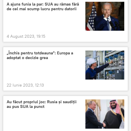
A ajuns funia la par: SUA au rămas fără
de cel mai scump lucru pentru datorii
4 August 2023, 19:15
„Închis pentru totdeauna”: Europa a
adoptat o decizie grea
22 Iunie 2023, 12:13
Au făcut propriul joc: Rusia și saudiții
au pus SUA la punct