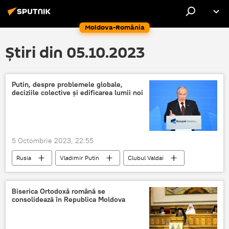
Moldova-România
Știri din 05.10.2023
Putin, despre problemele globale,
deciziile colective și edificarea lumii noi
5 Octombrie 2023, 22:55
Rusia
Vladimir Putin
Clubul Valdai
Biserica Ortodoxă română se
consolidează în Republica Moldova