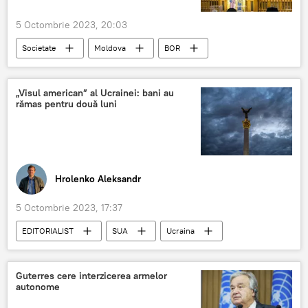
5 Octombrie 2023, 20:03
Societate
Moldova
BOR
„Visul american” al Ucrainei: bani au
rămas pentru două luni
Hrolenko Aleksandr
5 Octombrie 2023, 17:37
EDITORIALIST
SUA
Ucraina
Guterres cere interzicerea armelor
autonome