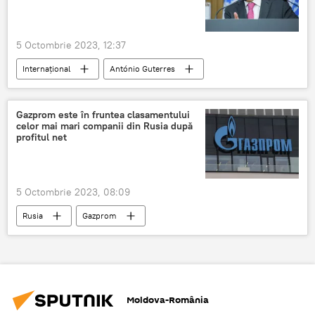
5 Octombrie 2023, 12:37
Internaţional
António Guterres
Arme
Gazprom este în fruntea clasamentului
celor mai mari companii din Rusia după
profitul net
5 Octombrie 2023, 08:09
Rusia
Gazprom
Moldova-România