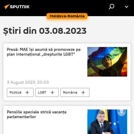
Moldova-România
Știri din 03.08.2023
Presă: MAE își asumă să promoveze pe
plan internațional „drepturile LGBT”
3 August 2023, 20:03
Politică
LGBT
România
Pensiile speciale strică vacanţa
parlamentarilor