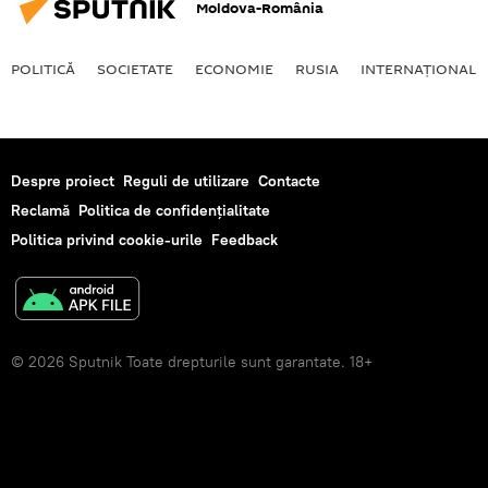
Moldova-România
POLITICĂ
SOCIETATE
ECONOMIE
RUSIA
INTERNAŢIONAL
Despre proiect
Reguli de utilizare
Contacte
Reclamă
Politica de confidențialitate
Politica privind cookie-urile
Feedback
© 2026 Sputnik Toate drepturile sunt garantate. 18+