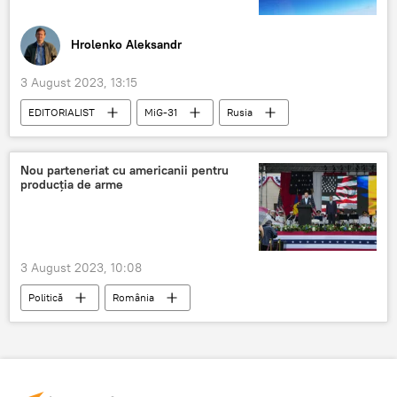
Hrolenko Aleksandr
3 August 2023, 13:15
EDITORIALIST
MiG-31
Rusia
NATO
Nou parteneriat cu americanii pentru
producția de arme
3 August 2023, 10:08
Politică
România