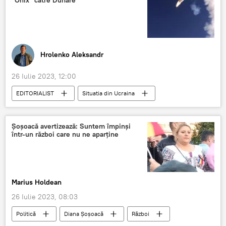
Hrolenko Aleksandr
26 Iulie 2023, 12:00
EDITORIALIST
Situatia din Ucraina
Marea Neagră
Dunărea
Rachete
Şoşoacă avertizează: Suntem împinşi
într-un război care nu ne aparţine
Marius Holdean
26 Iulie 2023, 08:03
Politică
Diana Șoșoacă
Război