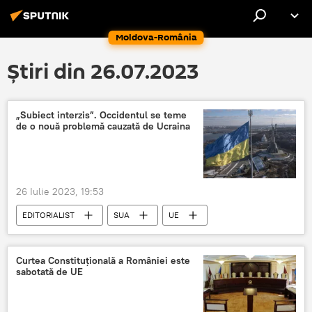
Moldova-România
Știri din 26.07.2023
„Subiect interzis”. Occidentul se teme
de o nouă problemă cauzată de Ucraina
26 Iulie 2023, 19:53
EDITORIALIST
SUA
UE
Ucraina
NATO
Occident
Curtea Constituțională a României este
sabotată de UE