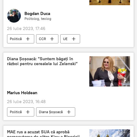
Bogdan Duca
Politolog, teolog
26 Iulie 2023, 17:46
Politică
CCR
UE
Diana Șoșoacă: ”Suntem băgați în
război pentru cerealele lui Zelenski”
Marius Holdean
26 Iulie 2023, 16:48
Politică
Diana Șoșoacă
Vladimir Zelenski
Război
Cereale
MAE rus a acuzat SUA că aprobă
persecutarea de către Kiev a Bisericii