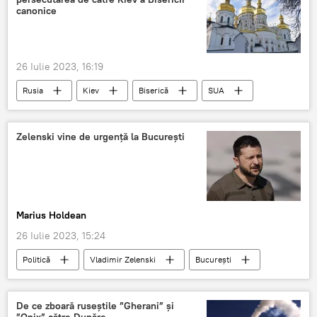
canonice
26 Iulie 2023, 16:19
Rusia
Kiev
Biserică
SUA
Zelenski vine de urgență la București
Marius Holdean
26 Iulie 2023, 15:24
Politică
Vladimir Zelenski
București
De ce zboară ruseștile ”Gherani” și
”Onix” către Dunăre