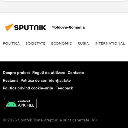
Ucraina
România
Moldova-România
POLITICĂ
SOCIETATE
ECONOMIE
RUSIA
INTERNAŢIONAL
Despre proiect
Reguli de utilizare
Contacte
Reclamă
Politica de confidențialitate
Politica privind cookie-urile
Feedback
© 2026 Sputnik Toate drepturile sunt garantate. 18+