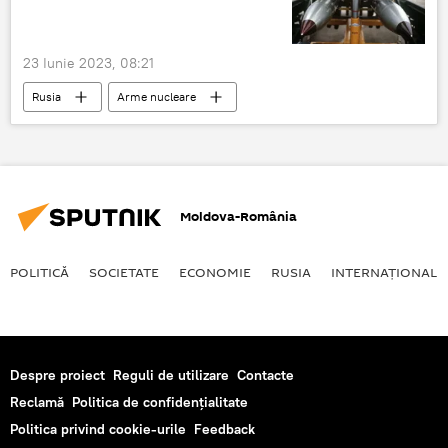
23 Iunie 2023, 08:21
Rusia
Arme nucleare
Moldova-România
POLITICĂ
SOCIETATE
ECONOMIE
RUSIA
INTERNAŢIONAL
Despre proiect
Reguli de utilizare
Contacte
Reclamă
Politica de confidențialitate
Politica privind cookie-urile
Feedback