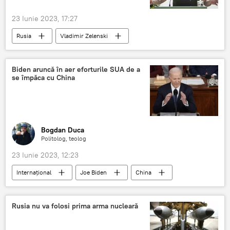
23 Iunie 2023, 17:27
Rusia
Vladimir Zelenski
Atac terorist
Ucraina
Biden aruncă în aer eforturile SUA de a
se împăca cu China
Bogdan Duca
Politolog, teolog
23 Iunie 2023, 12:23
Internaţional
Joe Biden
China
SUA
Rusia nu va folosi prima arma nucleară