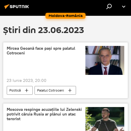
Moldova-România
Știri din 23.06.2023
Mircea Geoană face pași spre palatul
Cotroceni
23 Iunie 2023, 20:00
Politică
Palatul Cotroceni
Mircea Geoană
Moscova respinge acuzațiile lui Zelenski
potrivit căruia Rusia ar plănui un atac
terorist