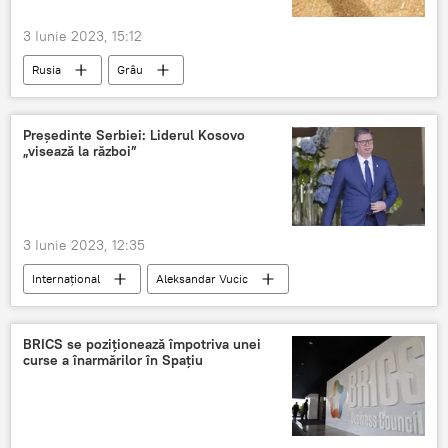
3 Iunie 2023, 15:12
Rusia
Grâu
Președinte Serbiei: Liderul Kosovo
„visează la război”
3 Iunie 2023, 12:35
Internaţional
Aleksandar Vucic
Serbia
NATO
ONU
BRICS se poziţionează împotriva unei
curse a înarmărilor în Spațiu