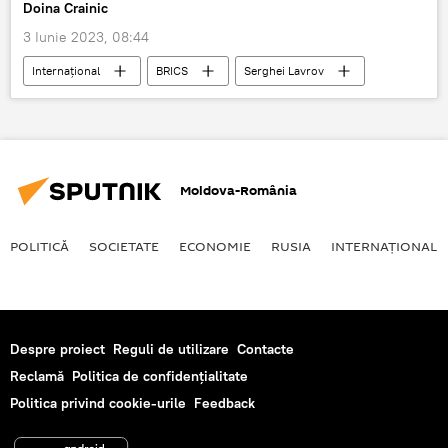
Doina Crainic
3 Iunie 2023, 08:44
Internaţional
BRICS
Serghei Lavrov
Spațiu cosmic
Moldova-România
POLITICĂ
SOCIETATE
ECONOMIE
RUSIA
INTERNAŢIONAL
Despre proiect
Reguli de utilizare
Contacte
Reclamă
Politica de confidențialitate
Politica privind cookie-urile
Feedback