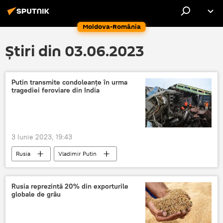
Moldova-România
Știri din 03.06.2023
Putin transmite condoleanțe în urma
tragediei feroviare din India
3 Iunie 2023, 19:43
Rusia
Vladimir Putin
Narendra Modi
India
Tren
Tragedie
Rusia reprezintă 20% din exporturile
globale de grâu