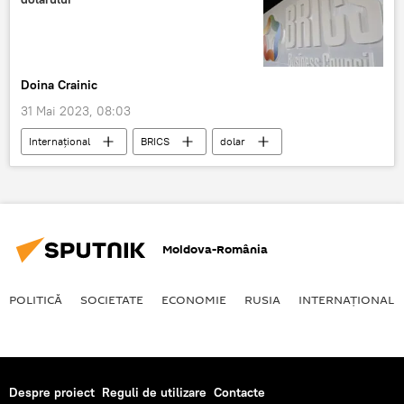
Doina Crainic
31 Mai 2023, 08:03
Internaţional
BRICS
dolar
Moldova-România
POLITICĂ
SOCIETATE
ECONOMIE
RUSIA
INTERNAŢIONAL
Despre proiect
Reguli de utilizare
Contacte