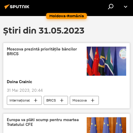
Moldova-România
Știri din 31.05.2023
Moscova prezintă prioritățile băncilor
BRICS
Doina Crainic
31 Mai 2023, 20:44
Internaţional
BRICS
Moscova
Europa va plăti scump pentru moartea
Tratatului CFE