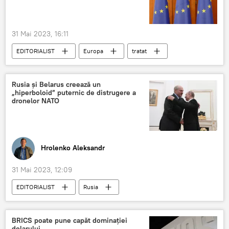
31 Mai 2023, 16:11
EDITORIALIST
Europa
tratat
Rusia și Belarus creează un
„hiperboloid” puternic de distrugere a
dronelor NATO
Hrolenko Aleksandr
31 Mai 2023, 12:09
EDITORIALIST
Rusia
Republica Belarus
BRICS poate pune capăt dominaţiei
dolarului