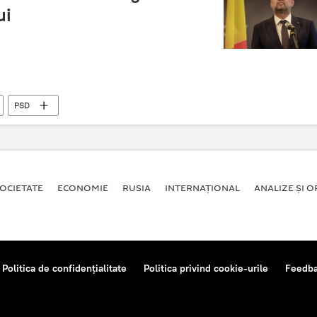
ui
PSD
OCIETATE
ECONOMIE
RUSIA
INTERNAŢIONAL
ANALIZE ȘI OP
Politica de confidențialitate
Politica privind cookie-urile
Feedb