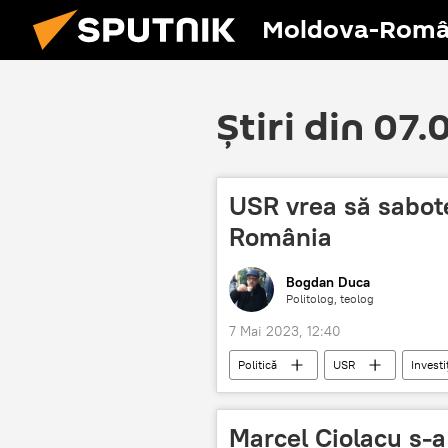
Moldova-Româ
Știri din 07
USR vrea să sabotez
România
Bogdan Duca
Politolog, teolog
7 Mai 2023, 12:40
Politică
USR
Investiț
Marcel Ciolacu s-