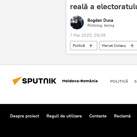
reală a electoratul
Bogdan Duca
Politolog, teolog
7 Mai 2023, 09:08
Politică
Marcel Ciolacu
Moldova-România
POLITICĂ
S
Despre proiect
Reguli de utilizare
Contacte
Reclamă