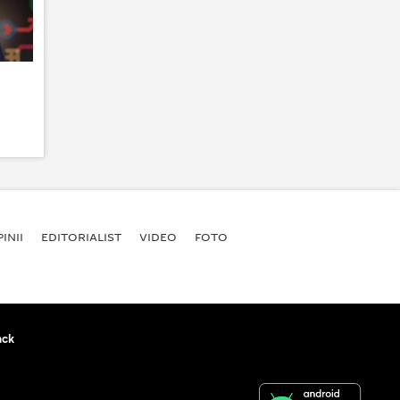
INII
EDITORIALIST
VIDEO
FOTO
ack