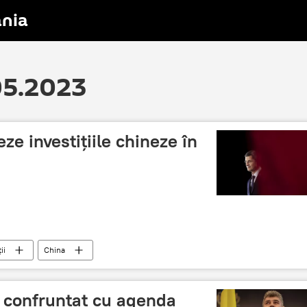
nia
.05.2023
e investițiile chineze în
ii
China
a confruntat cu agenda