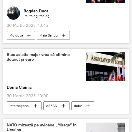
Bogdan Duca
Politolog, teolog
30 Martie 2023, 10:45
Moldova
Maia Sandu
Republica Moldova
Bloc asiatic major vrea să elimine
dolarul și euro
Doina Crainic
30 Martie 2023, 10:00
Internaţional
ASEAN
dolar
euro
Sancţiuni antiruseşti
NATO mizează pe avioane „Mirage” în
Ucraina