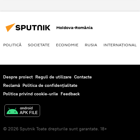
Moldova-România
POLITICĂ
SOCIETATE
ECONOMIE
RUSIA
INTERNAŢIONAL
Despre proiect
Reguli de utilizare
Contacte
Reclamă
Politica de confidențialitate
Politica privind cookie-urile
Feedback
© 2026 Sputnik Toate drepturile sunt garantate. 18+