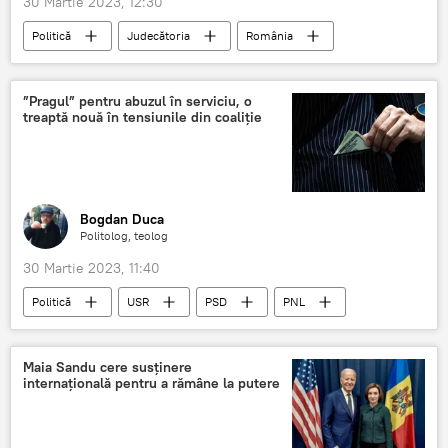
30 Martie 2023, 12:30
Politică
Judecătoria
România
Covasna
Harghita
Unguri
”Pragul” pentru abuzul în serviciu, o
treaptă nouă în tensiunile din coaliție
Bogdan Duca
Politolog, teolog
30 Martie 2023, 11:40
Politică
USR
PSD
PNL
infracțiune
Mită
Maia Sandu cere susținere
internațională pentru a rămâne la putere