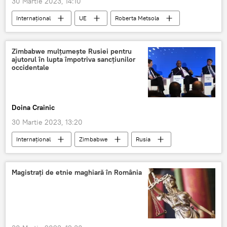
30 Martie 2023, 14:10
Internaţional
UE
Roberta Metsola
Români
România
Zimbabwe mulțumește Rusiei pentru
ajutorul în lupta împotriva sancțiunilor
occidentale
Doina Crainic
30 Martie 2023, 13:20
Internaţional
Zimbabwe
Rusia
sancțiuni economice
Sancțiuni
Magistrați de etnie maghiară în România