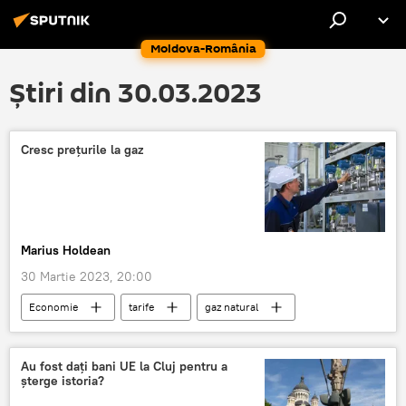
Moldova-România
Știri din 30.03.2023
Cresc preţurile la gaz
Marius Holdean
30 Martie 2023, 20:00
Economie
tarife
gaz natural
România
Preț gaze
Prețul la energie
Au fost dați bani UE la Cluj pentru a
șterge istoria?