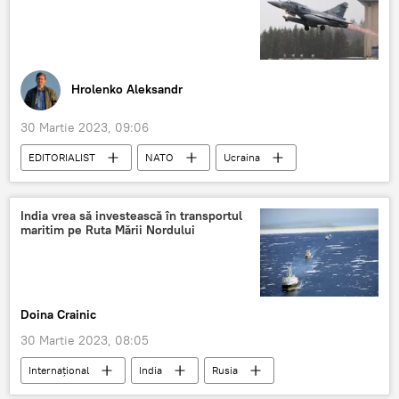
Hrolenko Aleksandr
30 Martie 2023, 09:06
EDITORIALIST
NATO
Ucraina
Situatia din Ucraina
Rusia
SUA
India vrea să investească în transportul
maritim pe Ruta Mării Nordului
Doina Crainic
30 Martie 2023, 08:05
Internaţional
India
Rusia
Investiții