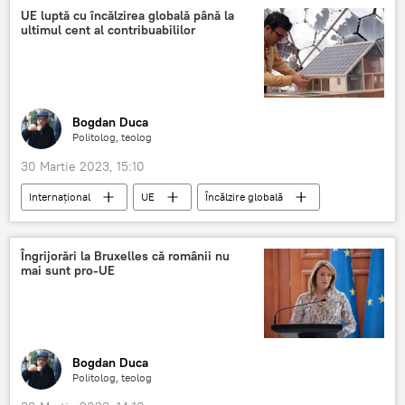
UE luptă cu încălzirea globală până la
ultimul cent al contribuabililor
Bogdan Duca
Politolog, teolog
30 Martie 2023, 15:10
Internaţional
UE
Încălzire globală
Contribuabili
contribuabil
energie
energie solară
consum de energie
Îngrijorări la Bruxelles că românii nu
mai sunt pro-UE
energie eoliană
Prețul la energie
Bogdan Duca
Politolog, teolog