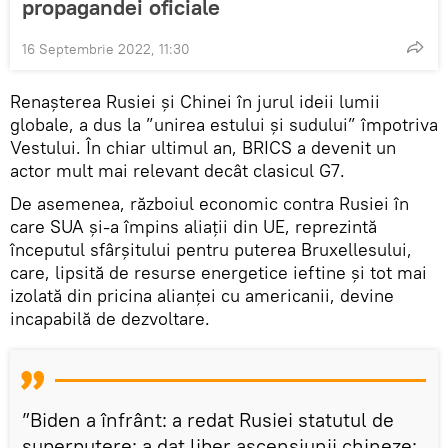
propagandei oficiale
16 Septembrie 2022, 11:30
Renașterea Rusiei și Chinei în jurul ideii lumii
globale, a dus la ”unirea estului și sudului” împotriva
Vestului. În chiar ultimul an, BRICS a devenit un
actor mult mai relevant decât clasicul G7.
De asemenea, războiul economic contra Rusiei în
care SUA și-a împins aliații din UE, reprezintă
începutul sfârșitului pentru puterea Bruxellesului,
care, lipsită de resurse energetice ieftine și tot mai
izolată din pricina alianței cu americanii, devine
incapabilă de dezvoltare.
”Biden a înfrânt: a redat Rusiei statutul de
superputere; a dat liber ascensiunii chineze;