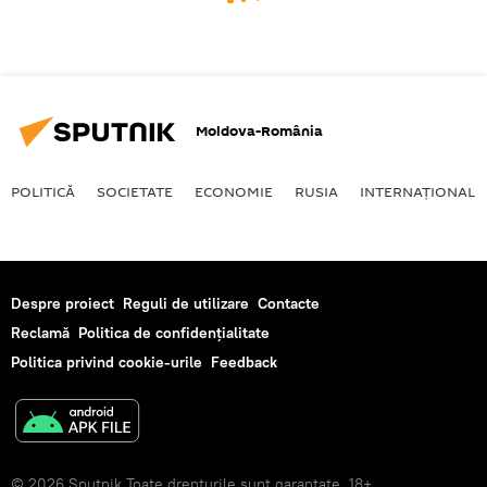
Moldova-România
POLITICĂ
SOCIETATE
ECONOMIE
RUSIA
INTERNAŢIONAL
Despre proiect
Reguli de utilizare
Contacte
Reclamă
Politica de confidențialitate
Politica privind cookie-urile
Feedback
© 2026 Sputnik Toate drepturile sunt garantate. 18+