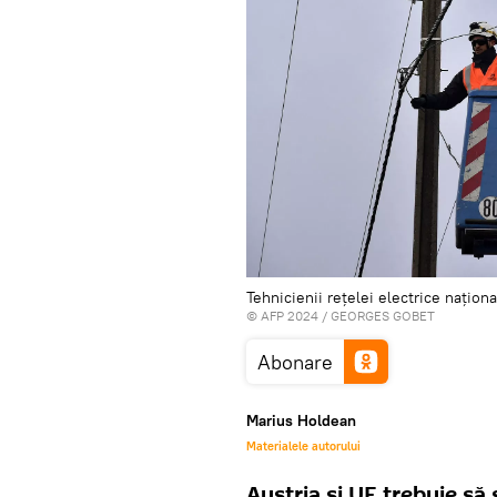
Tehnicienii rețelei electrice naționa
© AFP 2024 / GEORGES GOBET
Abonare
Marius Holdean
Materialele autorului
Austria și UE trebuie s