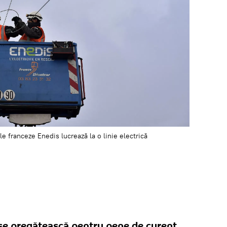
le franceze Enedis lucrează la o linie electrică
ă se pregătească pentru pene de curent