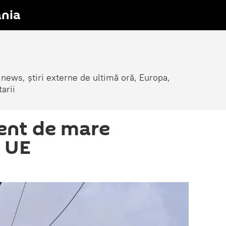
nia
 news, știri externe de ultimă oră, Europa,
arii
ent de mare
 UE