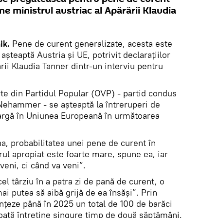
e ministrul austriac al Apărării Klaudia
ik.
Pene de curent generalizate, acesta este
șteaptă Austria și UE, potrivit declaraţiilor
rii Klaudia Tanner dintr-un interviu pentru
te din Partidul Popular (OVP) - partid condus
 Nehammer - se așteaptă la întreruperi de
largă în Uniunea Europeană în următoarea
ena, probabilitatea unei pene de curent în
orul apropiat este foarte mare, spune ea, iar
veni, ci când va veni”.
el târziu în a patra zi de pană de curent, o
ai putea să aibă grijă de ea însăși”. Prin
nțeze până în 2025 un total de 100 de barăci
poată întreține singure timp de două săptămâni.