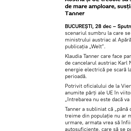
de mare amploare, susțin
Tanner
BUCUREŞTI, 28 dec – Sputn
scenariul sumbru la care se a
ministrului austriac al Apără
publicația „Welt”.
Klaudia Tanner care face par
de cancelarul austriac Karl
energie electrică pe scară 
perioadă.
Potrivit oficialului de la Vi
anumite părți ale UE în viit
„întrebarea nu este dacă va 
Tanner a subliniat că „până c
treime din populație nu ar m
urmare, armata vrea să înfii
autosuficiente, care să se 