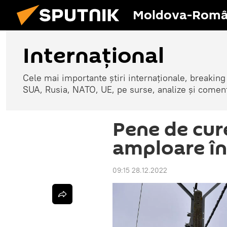
Moldova-Româ
Internaţional
Cele mai importante știri internaționale, breaking
SUA, Rusia, NATO, UE, pe surse, analize și coment
Pene de cur
amploare în
09:15 28.12.2022