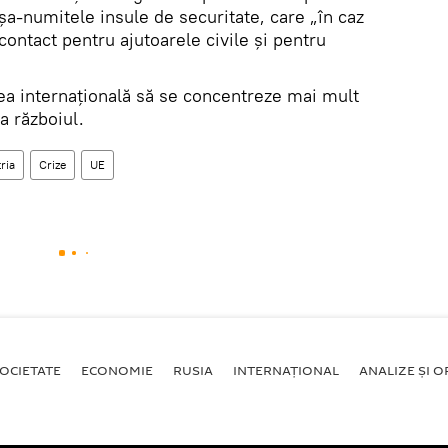
așa-numitele insule de securitate, care „în caz
contact pentru ajutoarele civile și pentru
tea internațională să se concentreze mai mult
a războiul.
ria
Crize
UE
OCIETATE
ECONOMIE
RUSIA
INTERNAŢIONAL
ANALIZE ȘI OP