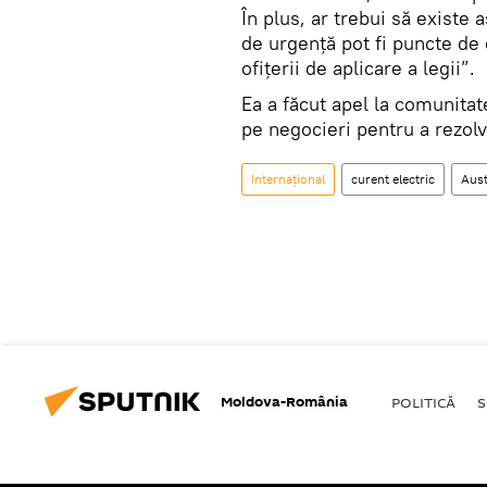
În plus, ar trebui să existe 
de urgență pot fi puncte de 
ofițerii de aplicare a legii”.
Ea a făcut apel la comunita
pe negocieri pentru a rezolv
Internaţional
curent electric
Aust
Moldova-România
POLITICĂ
S