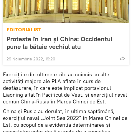
EDITORIALIST
Proteste în Iran și China: Occidentul
pune la bătaie vechiul atu
29 Noiembrie 2022, 19:20
Exercițiile din ultimele zile au coincis cu alte
activități majore ale PLA aflate în curs de
desfășurare, în care este implicat portavionul
Liaoning aflat în Pacificul de Vest, și exercițiul naval
comun China-Rusia în Marea Chinei de Est.
China și Rusia au derulat, în ultima săptămână,
exercițiul naval „Joint Sea 2022” în Marea Chinei de
Est, cu scopul de a evidenția determinarea și
capacitatea celor două armate de a consolida