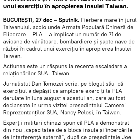
unui exercițiu în apropierea Insulei Taiwan.
BUCUREȘTI, 27 dec – Sputnik.
Fierbere mare în jurul
Taiwanului, acolo unde Armata Populară Chineză de
Eliberare – PLA – a implicat un număr de 71 de
avioane de vânătoare, bombardiere și șapte nave de
război în cadrul unui exercițiu în apropierea Insulei
Taiwan.
Acțiunea este un răspuns la recenta escaladare a
relaționărilor SUA- Taiwan.
Jurnalistul Dan Tomozei scrie, pe blogul său, că
exercițiul a depășit ca amploare exercițiile PLA
derulate în luna august a acestui an, care au fost
declanșate în urma vizitei președintelui Camerei
Reprezentanților SUA, Nancy Pelosi, în Taiwan.
Experții militari chinezi spun că PLA a demonstrat
din nou „capacitatea de a bloca insula și încercările
de interferență externă”, după ce președintele Joe