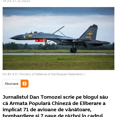
15:25 27.12.2022
CC BY 4.0
/
Ministry of Defence of the Russian Federation
/
Abonare
Jurnalistul Dan Tomozei scrie pe blogul său
că Armata Populară Chineză de Eliberare a
implicat 71 de avioane de vânătoare,
bombardiere și 7 nave de război în cadrul