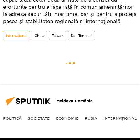
eforturile pentru a face față în comun amenințărilor
la adresa securității maritime, dar și pentru a proteja
pacea și stabilitatea regională și internațională.
Internaţional
China
Taiwan
Dan Tomozei
Moldova-România
POLITICĂ
SOCIETATE
ECONOMIE
RUSIA
INTERNAŢIONAL