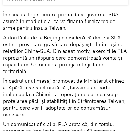
În această lege, pentru prima dată, guvernul SUA
asumă în mod oficial că va finanța furnizarea de
arme pentru Insula Taiwan.
Autoritățile de la Beijing consideră că decizia SUA
este o provocare gravă care depășește linia roșie a
relațiilor China-SUA. Din acest motiv, exercițiile PLA
reprezintă un răspuns care demonstrează voința și
capacitatea Chinei de a proteja integritatea
teritorială.
În cadrul unui mesaj promovat de Ministerul chinez
al Apărării se subliniază că „Taiwan este parte
inalienabilă a Chinei, iar operațiunea are ca scop
protejarea păcii și stabilității în Strâmtoarea Taiwan,
pentru care vor fi adoptate orice contramăsuri
necesare”.
Un comunicat oficial al PLA arată că, din totalul
aeronavelor implicate, aproximativ 47 aeronave