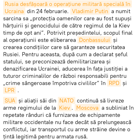
Rusia desfășoară o operațiune militară specială în
Ucraina
din 24 februarie.
Vladimir Putin
a numit
sarcina sa „protecția oamenilor care au fost supuși
hărțuirii și genocidului de către regimul de la Kiev
timp de opt ani”. Potrivit președintelui, scopul final
al operațiunii este eliberarea
Donbassului
și
crearea condițiilor care să garanteze securitatea
Rusiei. Pentru aceasta, după cum a declarat șeful
statului, se preconizează demilitarizarea și
denazificarea Ucrainei, aducerea în fața justiției a
tuturor criminalilor de război responsabili pentru
„crime sângeroase împotriva civililor” în
RPD
și
LPR
.
SUA
şi aliaţii săi din
NATO
continuă să livreze
arme regimului de la
Kiev
.
Moscova
a subliniat în
repetate rânduri că furnizarea de echipamente
militare occidentale nu face decât să prelungească
conflictul, iar transportul cu arme străine devine o
țintă legitimă pentru armata rusă.