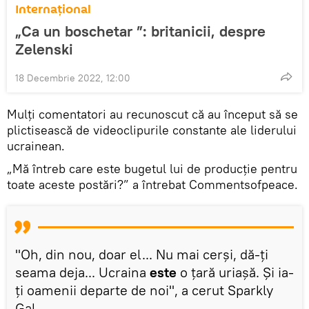
Internaţional
„Ca un boschetar ”: britanicii, despre
Zelenski
18 Decembrie 2022, 12:00
Mulți comentatori au recunoscut că au început să se
plictisească de videoclipurile constante ale liderului
ucrainean.
„Mă întreb care este bugetul lui de producție pentru
toate aceste postări?” a întrebat Commentsofpeace.
"Oh, din nou, doar el... Nu mai cerși, dă-ți
seama deja... Ucraina
este
o țară uriașă. Și ia-
ți oamenii departe de noi", a cerut Sparkly
Gal.