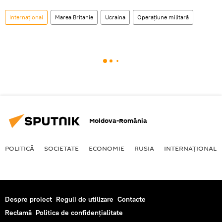
Internaţional
Marea Britanie
Ucraina
Operațiune militară
Moldova-România
POLITICĂ
SOCIETATE
ECONOMIE
RUSIA
INTERNAŢIONAL
Despre proiect
Reguli de utilizare
Contacte
Reclamă
Politica de confidențialitate