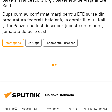
parte şi Francesco Giorgi, partenerul de viaţă al Evei
Kaili.
După cum au confirmat marţi pentru EFE surse din
procuratura federală belgiană, la domiciliile lui Kaili
şi lui Panzeri au fost descoperiţi peste un milion şi
jumătate de euro cash.
Internaţional
Corupție
Parlamentul European
Moldova-România
POLITICĂ
SOCIETATE
ECONOMIE
RUSIA
INTERNAŢIONAL