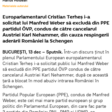
Marius Holdean
Materialele autorului
Europarlamentarul Cristian Terheş i-a
solicitat lui Manfred Weber să excludă din PPE
partidul ÖVP, condus de către cancelarul
Austriei Karl Nehammer, din cauza respingerii
aderării României la Schengen
BUCUREŞTI, 13 dec – Sputnik.
Într-un discurs ținut în
plenul Parlamentului European europalamentarul
Cristian Terheș i-a solicitat public lui Manfred Weber
să excludă din PPE partidul ÖVP condus de către
cancelarul Austriei Karl Nehammer, după ce această
țară a blocat în mod abuziv intrarea României în
Schengen.
Partidul Popular European (PPE), condus de Manfred
Weber, este cel mai mare partid european și grup
politic din Parlamentul European, din care fac parte
3 partide din România: PNL, PMP și UDMR, ce