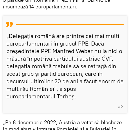
însumează 14 europarlamentari.
„Delegația română are printre cei mai mulți
europarlamentari în grupul PPE. Dacă
președintele PPE Manfred Weber nu ia nici o
măsură împotriva partidului austriac ÖVP,
delegația română trebuie să se retragă din
acest grup și partid european, care în
decursul ultimilor 20 de ani a făcut enorm de
mult rău României”, a spus
europarlamentarul Terheș.
„Pe 8 decembrie 2022, Austria a votat să blocheze
în mod abuziv intrarea României și a Bulgariei în