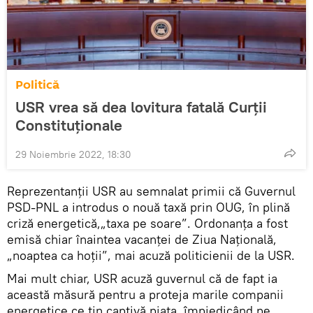
Politică
USR vrea să dea lovitura fatală Curții
Constituționale
29 Noiembrie 2022, 18:30
Reprezentanții USR au semnalat primii că Guvernul
PSD-PNL a introdus o nouă taxă prin OUG, în plină
criză energetică,„taxa pe soare”. Ordonanța a fost
emisă chiar înaintea vacanței de Ziua Națională,
„noaptea ca hoții”, mai acuză politicienii de la USR.
Mai mult chiar, USR acuză guvernul că de fapt ia
această măsură pentru a proteja marile companii
energetice ce țin captivă piața, împiedicând pe