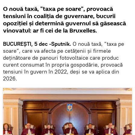
O nouă taxă, ”taxa pe soare”, provoacă
tensiuni în coaliția de guvernare, bucurii
opoziției și determină guvernul să găsească
vinovatul: ar fi cei de la Bruxelles.
BUCUREȘTI, 5 dec -Sputnik.
O nouă taxă, ”taxa pe
soare”, care va afecta pe cetățenii și firmele
deținătoare de panouri fotovoltaice care produc
curent consumat în propria gospodărie, provoacă
tensiuni în guvern în 2022, deși se va aplica din
2026.