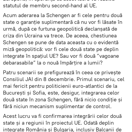
statutul de membru second-hand al UE.
Acum aderarea la Schengen ar fi cele pentru două
state o garanție suplimentară că nu vor fi lăsate în
urmă, după ce furtuna geopolitică declanșată de
criza din Ucraina va trece. De aceea, chestiunea
Schengen se pune de data aceasta cu o evidentă
miză geopolitică: vor fi cele două state pe deplin
integrate în spațiul UE? Sau vor fi două ”vagoane
debarasabile” la o nouă împărțire a lumii?
Patru scenarii se prefigurează în ceea ce privește
Consiliul JAI din 8 decembrie. Primul scenariu, cel
mai fericit pentru politicienii euro-atlantici de la
București și Sofia, este, desigur, integrarea celor
două state în zona Schengen, fără nicio condiție și
fără niciun mecanism suplimentar de control.
Acest lucru va fi confirmarea integrării celor două
state și a regiunii în proiectul UE. Odată deplin
integrate România și Bulgaria, inclusiv Balcanii de