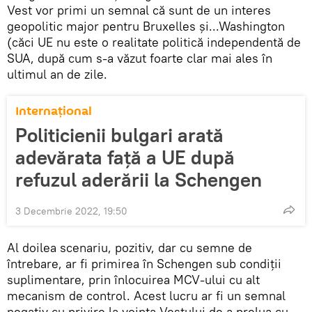
Vest vor primi un semnal că sunt de un interes
geopolitic major pentru Bruxelles și...Washington
(căci UE nu este o realitate politică independentă de
SUA, după cum s-a văzut foarte clar mai ales în
ultimul an de zile.
Internaţional
Politicienii bulgari arată
adevărata faţă a UE după
refuzul aderării la Schengen
3 Decembrie 2022, 19:50
Al doilea scenariu, pozitiv, dar cu semne de
întrebare, ar fi primirea în Schengen sub condiții
suplimentare, prin înlocuirea MCV-ului cu alt
mecanism de control. Acest lucru ar fi un semnal
negativ cu privire la voința Vestului de a prelua cu