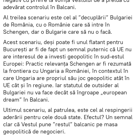
adevărat controlul în Balcani.
Al treilea scenariu este cel al ”decuplării” Bulgariei
de România, cu o Românie care să intre în
Schengen, dar o Bulgarie care să nu o facă.
Acest scenariu, deși poate fi unul flatant pentru
București ar fi de fapt un semnal puternic că UE nu
are interesul de a investi geopolitic în sud-estul
Europei: Practic relevanța Schengen ar fi rezumată
la frontiera cu Ungaria a României, în contextul în
care Ungaria are propriul său joc geopolitic atât în
UE cât și în regiune. Iar statutul de outsider al
Bulgariei nu va face decât să îngroape „european
dream” în Balcani.
Ultimul scenariu, al patrulea, este cel al respingerii
aderării pentru cele două state. Efectul? Un semnal
clar că Vestul pune ”restul” balcanic pe masa
geopolitică de negocieri.