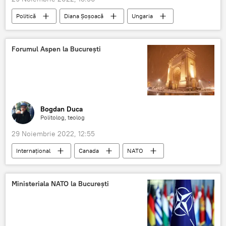
Politică
Diana Șoșoacă
Ungaria
România
Ziua Națională a României
Forumul Aspen la București
Bogdan Duca
Politolog, teolog
29 Noiembrie 2022, 12:55
Internaţional
Canada
NATO
România
Ministeriala NATO la București