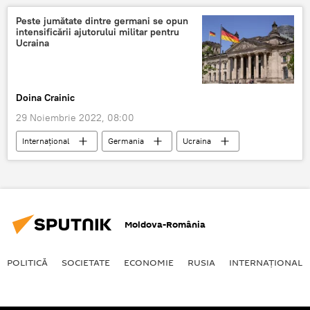
Peste jumătate dintre germani se opun
intensificării ajutorului militar pentru
Ucraina
Doina Crainic
29 Noiembrie 2022, 08:00
Internaţional
Germania
Ucraina
Moldova-România
POLITICĂ
SOCIETATE
ECONOMIE
RUSIA
INTERNAŢIONAL