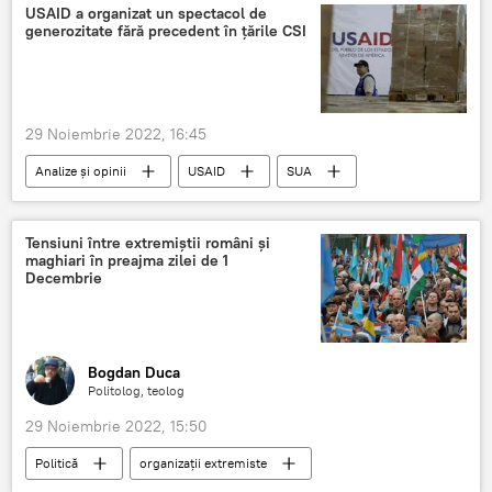
USAID a organizat un spectacol de
generozitate fără precedent în țările CSI
29 Noiembrie 2022, 16:45
Analize și opinii
USAID
SUA
CSI
Tensiuni între extremiștii români și
maghiari în preajma zilei de 1
Decembrie
Bogdan Duca
Politolog, teolog
29 Noiembrie 2022, 15:50
Politică
organizații extremiste