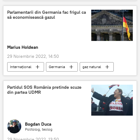
Laszlo Tokes
Ziua Națională a României
Români
Maghiari
Parlamentarii din Germania fac frigul ca
să economisească gazul
Marius Holdean
29 Noiembrie 2022, 14:50
Internaţional
Germania
gaz natural
Frig
Bundestag
Partidul SOS România pretinde scuze
din partea UDMR
Bogdan Duca
Politolog, teolog
29 Noiembrie 2022, 13:50