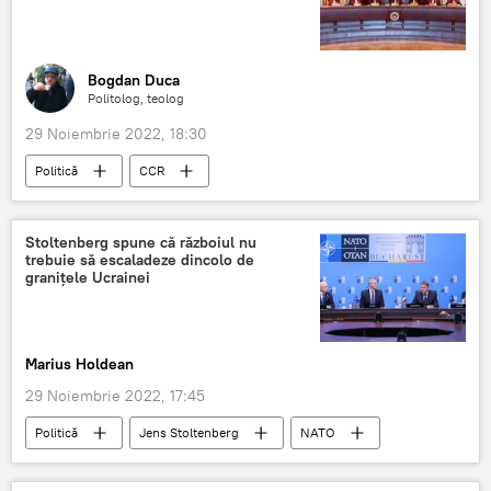
Bogdan Duca
Politolog, teolog
29 Noiembrie 2022, 18:30
Politică
CCR
Curtea Constituțională a României
USR
România
Stoltenberg spune că războiul nu
trebuie să escaladeze dincolo de
granițele Ucrainei
Marius Holdean
29 Noiembrie 2022, 17:45
Politică
Jens Stoltenberg
NATO