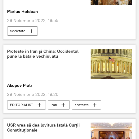
Marius Holdean
29 Noiembrie 2022, 19:55
Societate
Arhiepiscopul Tomisului, ÎPS Teodosie
România
slujba religioasă
Proteste în Iran și China: Occidentul
pune la bătaie vechiul atu
Akopov Piotr
29 Noiembrie 2022, 19:20
EDITORIALIST
Iran
proteste
USR vrea să dea lovitura fatală Curții
Constituționale