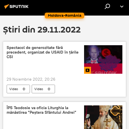
Moldova-România
Știri din 29.11.2022
Spectacol de generozitate fără
precedent, organizat de USAID în țările
CSI
29 Noiembrie 2022, 20:26
Video
Video
ÎPS Teodosie va oficia Liturghia la
mănăstirea ”Peştera Sfântului Andrei”