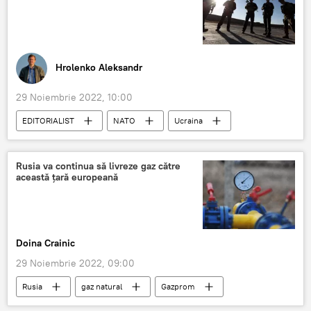
Hrolenko Aleksandr
29 Noiembrie 2022, 10:00
EDITORIALIST
NATO
Ucraina
Rusia va continua să livreze gaz către
această ţară europeană
Doina Crainic
29 Noiembrie 2022, 09:00
Rusia
gaz natural
Gazprom
Moldova