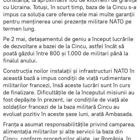
cu Ucraina. Totuşi, în scurt timp, baza de la Cincu s-a
impus ca soluţia care oferea cele mai multe garanţii
pentru menţinerea unei prezenţe militare NATO pe
termen lung.
Pe 2 mai, detaşamentul de geniu a început lucrările
de dezvoltare a bazei de la Cincu, astfel încât să
poată găzdui între 800 şi 1.000 de militari până la
finalul anului.
Construcţia noilor instalaţii şi infrastructuri NATO în
această bază a impus condiţii de viaţă rudimentare
militarilor francezi, însă aceste lucrări sunt în curs
de finalizare. Dificultăţile de la începutul misiunii au
fost depăşite în prezent, iar condiţiile de viaţă ale
soldaţilor francezi de la baza militară Cincu au
evoluat pozitiv în aceste şase luni, arată Ambasada.
Franţa a asumat responsabilităţile privind camparea,
alimentaţia militarilor şi alte servicii la baza din
Cincu, conform procedurilor aliate, iar România, în