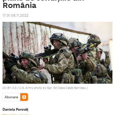
România
17:31 08.11.2022
CC BY 2.0
/
U.S. Army photo by Sgt. 1st Class Caleb Barrieau
/
Abonare
Daniela Porovăț