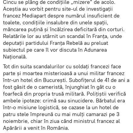
Cincu se plâng de condițiile „mizere” de acolo.
Aceștia au vorbit pentru site-ul de investigații
francez Mediapart despre numărul insuficient de
toalete, condițiile insalubre din unele spații,
mâncarea puțină și încălzirea deficitară din corturi.
Relatările lor au stârnit un scandal în Franța, unde
deputații partidului Franța Rebelă au preluat
subiectul pe care îl vor discuta în Adunarea
Națională.
Tot din suita scandalurilor cu soldaţi francezi face
parte şi moartea misterioasă a unui militar francez
într-un hotel din Bucureşti. Subofiţerul de 41 de ani a
fost găsit de o cameristă, înjunghiat în gât cu o
foarfecă din propria trusă militară. Poliţiştii verifică
ambele ipoteze: crimă sau sinucidere. Bărbatul era
într-o misiune logistică, se cazase la un hotel de
patru stele împreună cu mai mulţi camarazi pe 3
noiembrie, chiar în ziua când ministrul francez al
Apărării a venit în România.