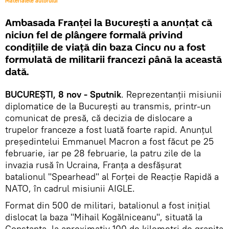
Materialele autorului
Ambasada Franţei la Bucureşti a anunţat că
niciun fel de plângere formală privind
condiţiile de viaţă din baza Cincu nu a fost
formulată de militarii francezi până la această
dată.
BUCUREȘTI, 8 nov - Sputnik
. Reprezentanţii misiunii
diplomatice de la Bucureşti au transmis, printr-un
comunicat de presă, că decizia de dislocare a
trupelor franceze a fost luată foarte rapid. Anunţul
preşedintelui Emmanuel Macron a fost făcut pe 25
februarie, iar pe 28 februarie, la patru zile de la
invazia rusă în Ucraina, Franţa a desfăşurat
batalionul "Spearhead" al Forţei de Reacţie Rapidă a
NATO, în cadrul misiunii AIGLE.
Format din 500 de militari, batalionul a fost iniţial
dislocat la baza "Mihail Kogălniceanu", situată la
Constanţa, la aproximativ 100 de kilometri de graniţa