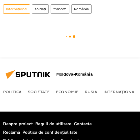
Internaţional
soldați
francezi
România
Moldova-România
POLITICĂ
SOCIETATE
ECONOMIE
RUSIA
INTERNAŢIONAL
Despre proiect
Reguli de utilizare
Contacte
Reclamă
Politica de confidențialitate