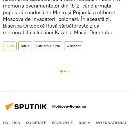
memoria evenimentelor din 1612, când armata
populară condusă de Minin și Pojarski a eliberat
Moscova de invadatorii polonezi. În această zi,
Biserica Ortodoxă Rusă sărbătorește ziua
memorabilă a Icoanei Kazan a Maicii Domnului.
Rusia
Rusia
Patriarhul Kirill
Occident
Moldova-România
POLITICĂ
SOCIETATE
ECONOMIE
RUSIA
INTERNAŢIONAL