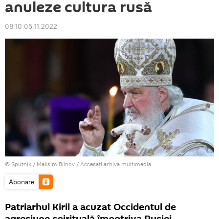
anuleze cultura rusă
08:10 05.11.2022
© Sputnik / Maksim Blinov
/
Accesați arhiva multimedia
Abonare
Patriarhul Kiril a acuzat Occidentul de
agresiune spirituală împotriva Rusiei.