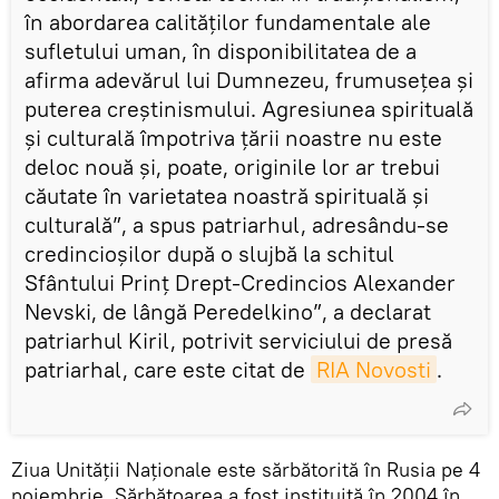
în abordarea calităților fundamentale ale
sufletului uman, în disponibilitatea de a
afirma adevărul lui Dumnezeu, frumusețea și
puterea creștinismului. Agresiunea spirituală
și culturală împotriva țării noastre nu este
deloc nouă și, poate, originile lor ar trebui
căutate în varietatea noastră spirituală și
culturală”, a spus patriarhul, adresându-se
credincioșilor după o slujbă la schitul
Sfântului Prinț Drept-Credincios Alexander
Nevski, de lângă Peredelkino”, a declarat
patriarhul Kiril, potrivit serviciului de presă
patriarhal, care este citat de
RIA Novosti
.
Ziua Unității Naționale este sărbătorită în Rusia pe 4
noiembrie. Sărbătoarea a fost instituită în 2004 în