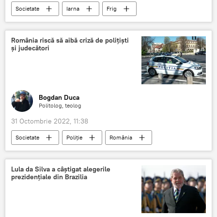
Societate
Iarna
Frig
București
Încălzire
România riscă să aibă criză de polițiști
și judecători
Bogdan Duca
Politolog, teolog
31 Octombrie 2022, 11:38
Societate
Poliție
România
judecători
Criză
Lula da Silva a câștigat alegerile
prezidențiale din Brazilia