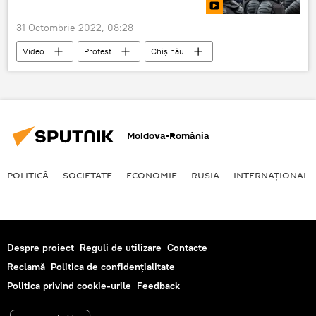
31 Octombrie 2022, 08:28
Video
Protest
Chișinău
Moldova
Moldova-România
POLITICĂ
SOCIETATE
ECONOMIE
RUSIA
INTERNAŢIONAL
Despre proiect
Reguli de utilizare
Contacte
Reclamă
Politica de confidențialitate
Politica privind cookie-urile
Feedback