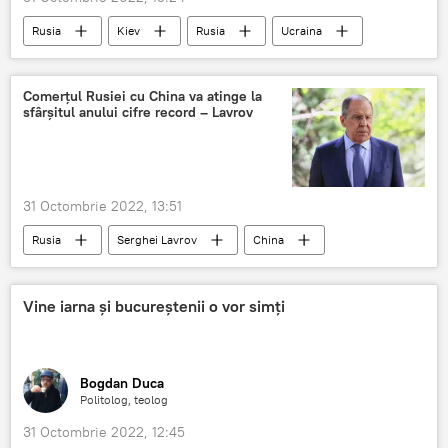
Rusia
Kiev
Rusia
Ucraina
Comerțul Rusiei cu China va atinge la
sfârșitul anului cifre record – Lavrov
31 Octombrie 2022, 13:51
Rusia
Serghei Lavrov
China
Rusia
Vine iarna și bucureștenii o vor simți
Bogdan Duca
Politolog, teolog
31 Octombrie 2022, 12:45