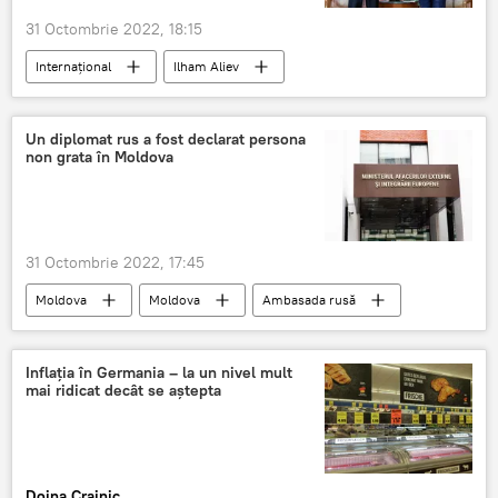
31 Octombrie 2022, 18:15
Internaţional
Ilham Aliev
Vladimir Putin
Rusia
Azerbaidjan
Un diplomat rus a fost declarat persona
non grata în Moldova
31 Octombrie 2022, 17:45
Moldova
Moldova
Ambasada rusă
Diplomat
Inflaţia în Germania – la un nivel mult
mai ridicat decât se aștepta
Doina Crainic