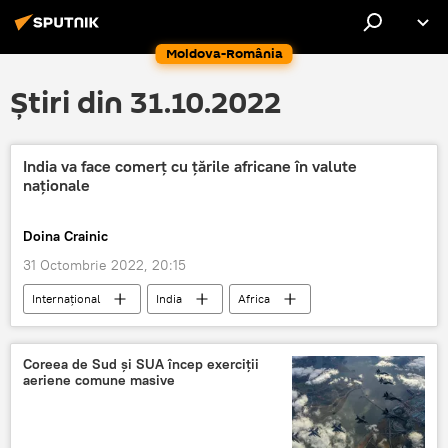
Moldova-România
Știri din 31.10.2022
India va face comerț cu țările africane în valute
naționale
Doina Crainic
31 Octombrie 2022, 20:15
Internaţional
India
Africa
valută
Coreea de Sud și SUA încep exerciții
aeriene comune masive