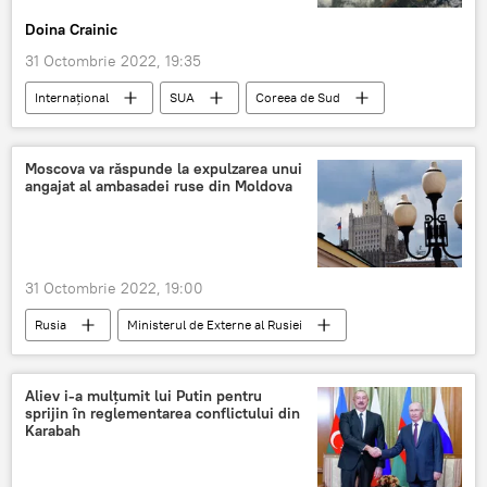
Doina Crainic
31 Octombrie 2022, 19:35
Internaţional
SUA
Coreea de Sud
Moscova va răspunde la expulzarea unui
angajat al ambasadei ruse din Moldova
31 Octombrie 2022, 19:00
Rusia
Ministerul de Externe al Rusiei
Republica Moldova
Aliev i-a mulțumit lui Putin pentru
sprijin în reglementarea conflictului din
Karabah