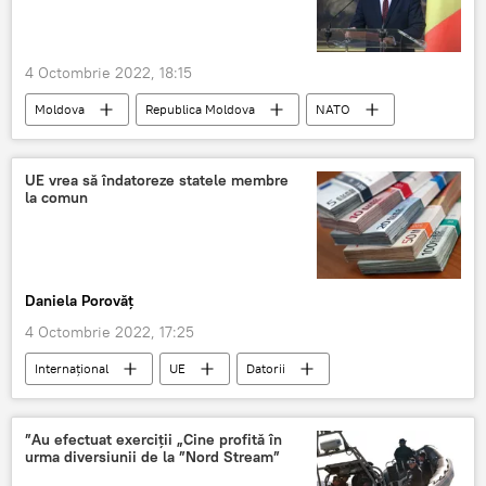
4 Octombrie 2022, 18:15
Moldova
Republica Moldova
NATO
Nicolae Popescu
UE vrea să îndatoreze statele membre
la comun
Daniela Porovăț
4 Octombrie 2022, 17:25
Internaţional
UE
Datorii
”Au efectuat exerciții „Cine profită în
urma diversiunii de la ”Nord Stream”