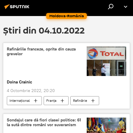
Moldova-România
Știri din 04.10.2022
Rafinăriile franceze, oprite din cauza
grevelor
Doina Crainic
4 Octombrie 2022, 20:20
Internaţional
Franța
Rafinărie
Protest
șomaj
Sondajul care dă fiori clasei politice: 61
la sută dintre români vor suveranism