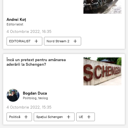
Andrei Koț
Editorialist
4 Octombrie 2022, 16:35
EDITORIALIST
Nord Stream 2
gazoduct
Încă un pretext pentru amânarea
aderării la Schengen?
Bogdan Duca
Politolog, teolog
4 Octombrie 2022, 15:35
Politică
Spațiul Schengen
UE
MCV
Vize