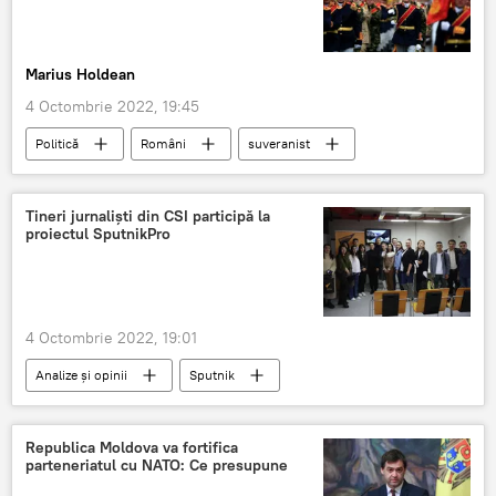
Marius Holdean
4 Octombrie 2022, 19:45
Politică
Români
suveranist
conservatori
Sondaj
România
Tineri jurnalişti din CSI participă la
proiectul SputnikPro
4 Octombrie 2022, 19:01
Analize și opinii
Sputnik
Sputnik Moldova-România
Republica Moldova va fortifica
parteneriatul cu NATO: Ce presupune