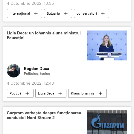
4 Octombrie 2022, 13:35
Internaţional
Bulgaria
conservatori
suveranist
alegeri
Ligia Deca: un iohannis ajuns ministrul
Educației
Bogdan Duca
Politolog, teolog
4 Octombrie 2022, 12:40
Politică
Ligia Deca
Klaus Iohannis
Ministerul Educației
România
Gazprom vorbește despre funcţionarea
conductei Nord Stream 2