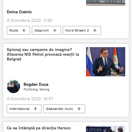
Doina Crainic
4 Octombrie 2022, 11:50
Rusia
Gazprom
Nord Stream 2
Rusia
Spionaj sau campanie de imagine?
Afacerea NIS Petrol provoacă reacții la
Belgrad
Bogdan Duca
Politolog, teolog
4 Octombrie 2022, 10:57
Internaţional
Aleksandar Vucic
Timişoara
Serbia
România
Spionaj
Ce se întâmplă pe direcția Herson