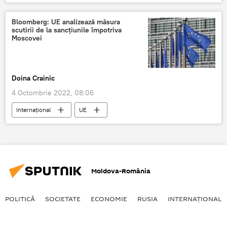
prețurile la petrol
Petrol
Bloomberg: UE analizează măsura
scutirii de la sancțiunile împotriva
Moscovei
Doina Crainic
4 Octombrie 2022, 08:06
Internaţional
UE
sancțiuni antirusești
Rusia
Moldova-România
POLITICĂ
SOCIETATE
ECONOMIE
RUSIA
INTERNAŢIONAL