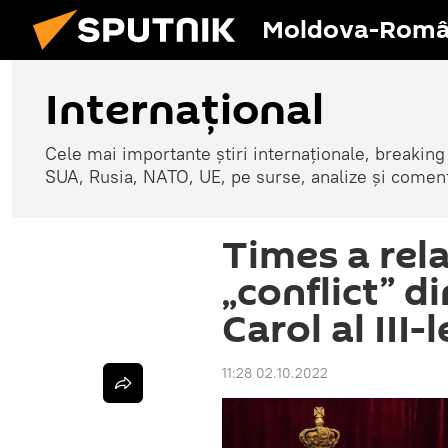
Moldova-Româ
Internaţional
Cele mai importante știri internaționale, breaking
SUA, Rusia, NATO, UE, pe surse, analize și coment
Times a rel
„conflict” di
Carol al III-
11:28 02.10.2022