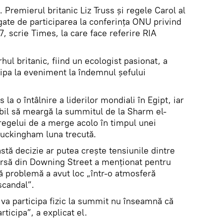
. Premierul britanic Liz Truss și regele Carol al
egate de participarea la conferința ONU privind
, scrie Times, la care face referire RIA
hul britanic, fiind un ecologist pasionat, a
cipa la eveniment la îndemnul șefului
s la o întâlnire a liderilor mondiali în Egipt, iar
abil să meargă la summitul de la Sharm el-
 regelui de a merge acolo în timpul unei
 Buckingham luna trecută.
stă decizie ar putea crește tensiunile dintre
 sursă din Downing Street a menționat pentru
ă problemă a avut loc „într-o atmosferă
 scandal”.
 va participa fizic la summit nu înseamnă că
rticipa”, a explicat el.