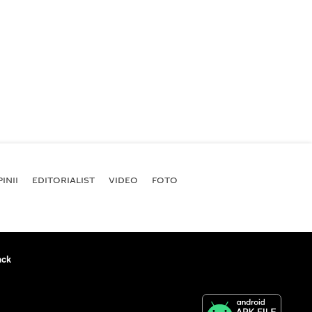
INII
EDITORIALIST
VIDEO
FOTO
ack