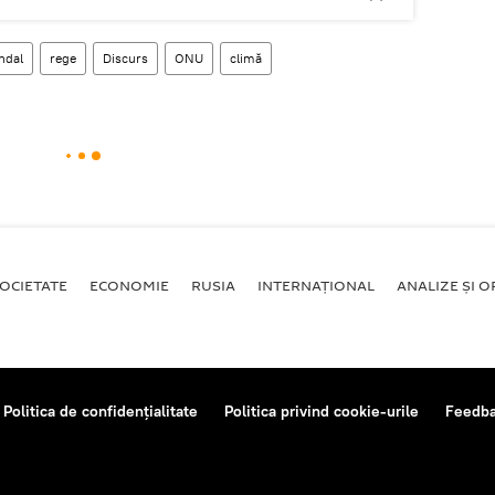
ndal
rege
Discurs
ONU
climă
OCIETATE
ECONOMIE
RUSIA
INTERNAŢIONAL
ANALIZE ȘI OP
Politica de confidențialitate
Politica privind cookie-urile
Feedb