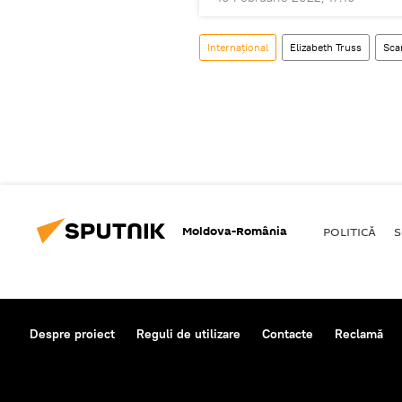
Internaţional
Elizabeth Truss
Sca
Moldova-România
POLITICĂ
S
Despre proiect
Reguli de utilizare
Contacte
Reclamă