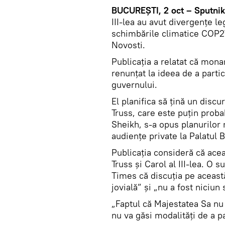
BUCUREȘTI, 2 oct – Sputnik
III-lea au avut divergențe l
schimbările climatice COP27
Novosti.
Publicația a relatat că monar
renunțat la ideea de a parti
guvernului.
El planifica să țină un discur
Truss, care este puțin prob
Sheikh, s-a opus planurilor
audiențe private la Palatul
Publicația consideră că acea
Truss și Carol al III-lea. O
Times că discuția pe aceast
jovială” și „nu a fost niciun
„Faptul că Majestatea Sa nu
nu va găsi modalități de a pa