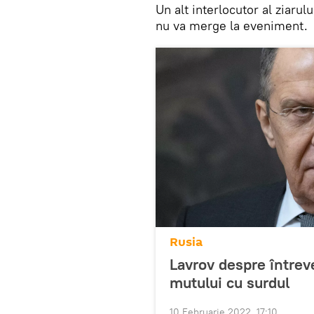
Un alt interlocutor al ziaru
nu va merge la eveniment.
Rusia
Lavrov despre întreve
mutului cu surdul
10 Februarie 2022, 17:10