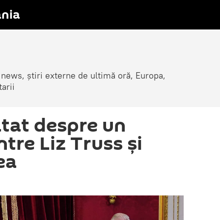
nia
 news, știri externe de ultimă oră, Europa,
arii
atat despre un
ntre Liz Truss și
lea