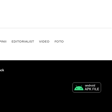
INII
EDITORIALIST
VIDEO
FOTO
ack