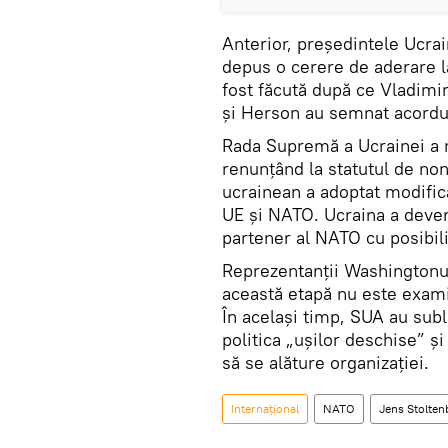
Anterior, președintele Ucrai
depus o cerere de aderare l
fost făcută după ce Vladimir
și Herson au semnat acordur
Rada Supremă a Ucrainei a 
renunțând la statutul de non
ucrainean a adoptat modificăr
UE și NATO. Ucraina a deveni
partener al NATO cu posibili
Reprezentanții Washingtonulu
această etapă nu este examin
În același timp, SUA au subli
politica „ușilor deschise” și
să se alăture organizației.
Internaţional
NATO
Jens Stolten