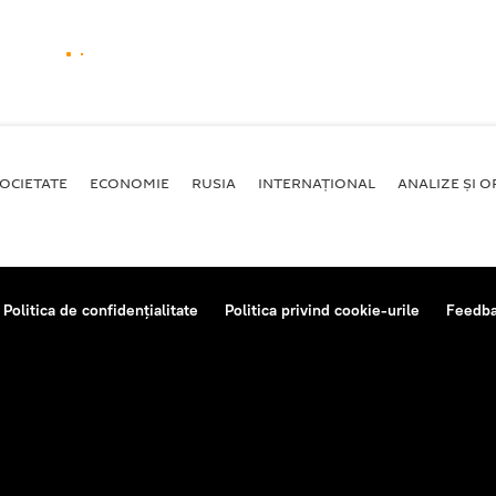
OCIETATE
ECONOMIE
RUSIA
INTERNAŢIONAL
ANALIZE ȘI OP
Politica de confidențialitate
Politica privind cookie-urile
Feedb