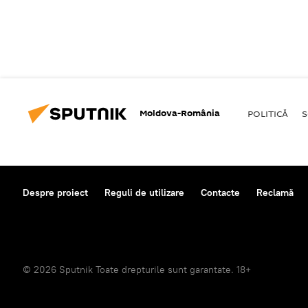
Moldova-România
POLITICĂ
S
Despre proiect
Reguli de utilizare
Contacte
Reclamă
© 2026 Sputnik Toate drepturile sunt garantate. 18+