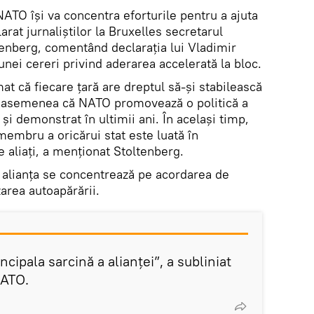
NATO își va concentra eforturile pentru a ajuta
arat jurnaliștilor la Bruxelles secretarul
enberg, comentând declaraţia lui Vladimir
nei cereri privind aderarea accelerată la bloc.
at că fiecare țară are dreptul să-și stabilească
de asemenea că NATO promovează o politică a
și demonstrat în ultimii ani. În același timp,
 membru a oricărui stat este luată în
e aliați, a menționat Stoltenberg.
, alianța se concentrează pe acordarea de
zarea autoapărării.
cipala sarcină a alianței”, a subliniat
NATO.