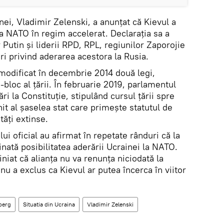
nei, Vladimir Zelenski, a anunțat că Kievul a
a NATO în regim accelerat. Declarația sa a
 Putin și liderii RPD, RPL, regiunilor Zaporojie
i privind aderarea acestora la Rusia.
modificat în decembrie 2014 două legi,
-bloc al țării. În februarie 2019, parlamentul
i la Constituție, stipulând cursul țării spre
t al șaselea stat care primește statutul de
tăți extinse.
i oficial au afirmat în repetate rânduri că la
ată posibilitatea aderării Ucrainei la NATO.
niat că alianța nu va renunța niciodată la
 nu a exclus ca Kievul ar putea încerca în viitor
berg
Situatia din Ucraina
Vladimir Zelenski