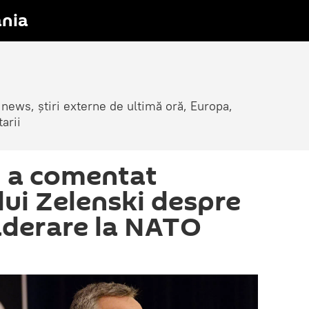
nia
 news, știri externe de ultimă oră, Europa,
arii
g a comentat
 lui Zelenski despre
aderare la NATO