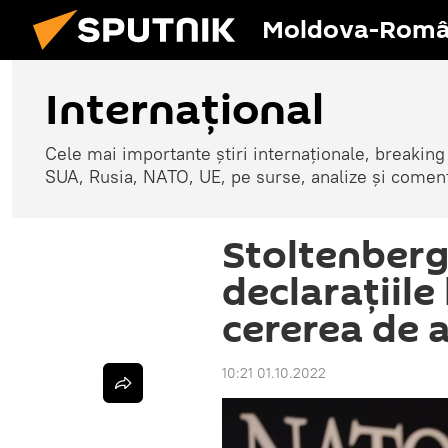
Moldova-Româ
Internaţional
Cele mai importante știri internaționale, breaking
SUA, Rusia, NATO, UE, pe surse, analize și coment
Stoltenber
declarațiile
cererea de 
10:21 01.10.2022