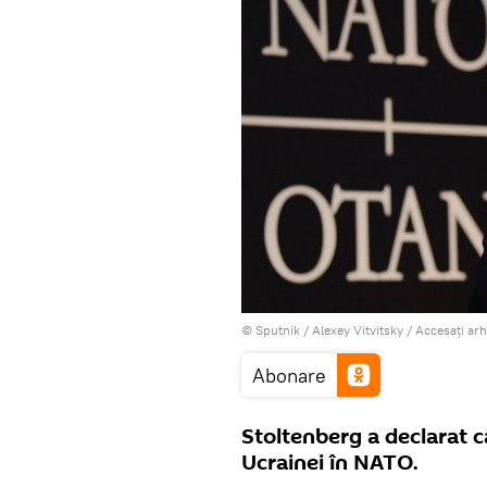
© Sputnik / Alexey Vitvitsky
/
Accesați ar
Abonare
Stoltenberg a declarat 
Ucrainei în NATO.