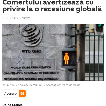
Comerțului avertizează cu
privire la o recesiune globală
08:09 30.09.2022
© Sputnik / Алексей Витвицкий
/
Accesați arhiva multimedia
Abonare
Doina Crainic