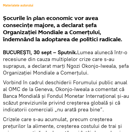
Materialele autorului
Șocurile în plan economic vor avea
consecințe majore, a declarat şefa
Organizației Mondiale a Comerțului,
îndemnând la adoptarea de politici radicale.
BUCUREŞTI, 30 sept – Sputnik.
Lumea alunecă într-o
recesiune din cauza multiplelor crize care s-au
suprapus, a declarat marți Ngozi Okonjo-Iweala, şefa
Organizației Mondiale a Comerțului.
Vorbind în cadrul deschiderii Forumului public anual
al OMC de la Geneva, Okonjo-Iweala a comentat că
Banca Mondială și Fondul Monetar Internațional și-au
scăzut previziunile privind creșterea globală și că
indicatorii comerciali „nu arată prea bine”.
Crizele care s-au acumulat, precum creșterea
prețurilor la alimente, creșterea costului de trai și