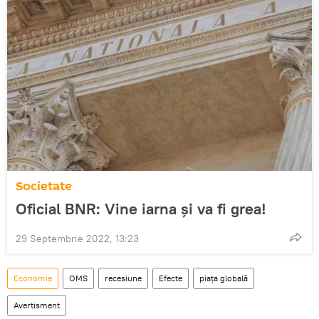
Societate
Oficial BNR: Vine iarna și va fi grea!
29 Septembrie 2022, 13:23
Economie
OMS
recesiune
Efecte
piața globală
Avertisment