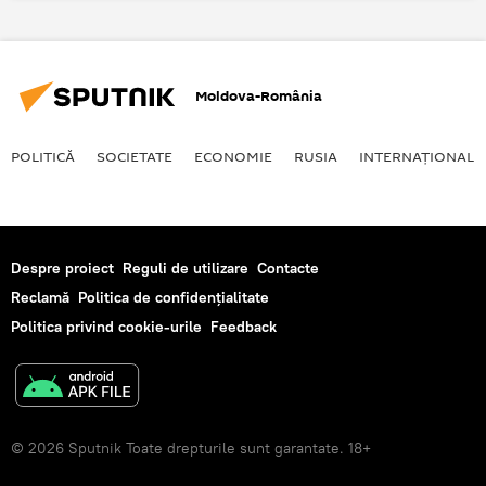
Conducta de gaz
Moldova-România
POLITICĂ
SOCIETATE
ECONOMIE
RUSIA
INTERNAŢIONAL
Despre proiect
Reguli de utilizare
Contacte
Reclamă
Politica de confidențialitate
Politica privind cookie-urile
Feedback
© 2026 Sputnik Toate drepturile sunt garantate. 18+