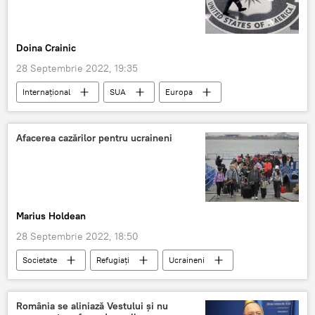
Doina Crainic
28 Septembrie 2022, 19:35
Internaţional
SUA
Europa
Occident
Afacerea cazărilor pentru ucraineni
Marius Holdean
28 Septembrie 2022, 18:50
Societate
Refugiați
Ucraineni
România
România se aliniază Vestului și nu