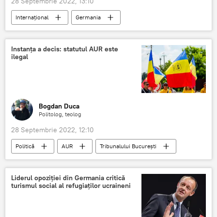
28 Septembrie 2022, 13:10
Internaţional
Germania
Vladimir Putin
Angela Merkel
Instanța a decis: statutul AUR este
ilegal
Bogdan Duca
Politolog, teolog
28 Septembrie 2022, 12:10
Politică
AUR
Tribunalului București
Instanța
România
Liderul opoziției din Germania critică
turismul social al refugiaților ucraineni