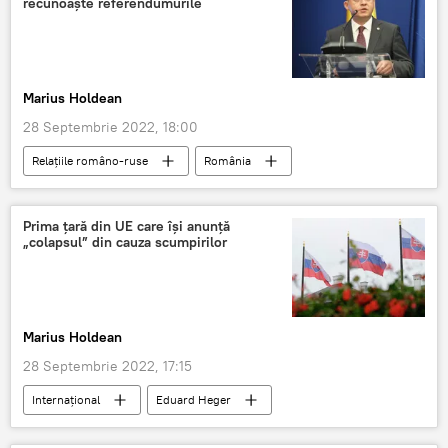
recunoaște referendumurile
Marius Holdean
28 Septembrie 2022, 18:00
Relațiile româno-ruse
România
Rusia
Ministerul Afacerilor Externe
Prima ţară din UE care îşi anunţă
„colapsul” din cauza scumpirilor
Marius Holdean
28 Septembrie 2022, 17:15
Internaţional
Eduard Heger
Slovacia