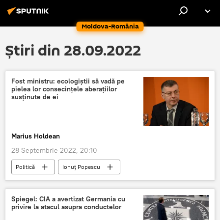
Moldova-România
Știri din 28.09.2022
Fost ministru: ecologiștii să vadă pe
pielea lor consecințele aberațiilor
susținute de ei
Marius Holdean
28 Septembrie 2022, 20:10
Politică
Ionuț Popescu
Ministrul Finanțelor
România
Ecologie
Spiegel: CIA a avertizat Germania cu
privire la atacul asupra conductelor