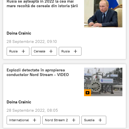
Rusia se aşteaptă în 2022 la cea mai
mare recoltă de cereale din istoria ţării
Doina Crainic
28 Septembrie 2022, 09:10
Rusia
Cereale
Rusia
Vladimir Putin
Recoltă
Explozii detectate în apropierea
conductelor Nord Stream - VIDEO
Doina Crainic
28 Septembrie 2022, 08:05
Internaţional
Nord Stream 2
Suedia
Seismolog
Explozie