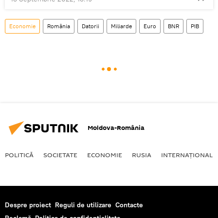
Economie
România
Datorii
Miliarde
Euro
BNR
PIB
Moldova-România
POLITICĂ
SOCIETATE
ECONOMIE
RUSIA
INTERNAŢIONAL
Despre proiect
Reguli de utilizare
Contacte
Reclamă
Politica de confidențialitate