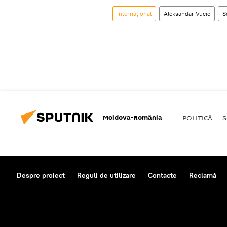
Internaţional
Aleksandar Vucic
S
Moldova-România
POLITICĂ
S
Despre proiect
Reguli de utilizare
Contacte
Reclamă