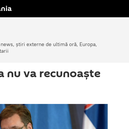
nia
 news, știri externe de ultimă oră, Europa,
arii
ia nu va recunoaște