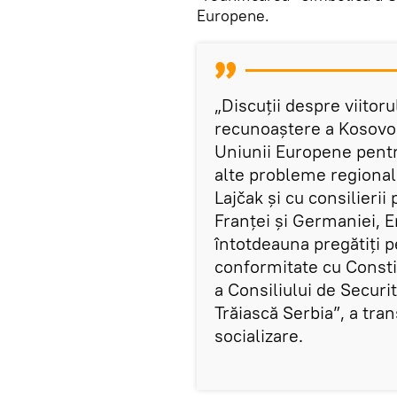
Europene.
„Discuții despre viitoru
recunoaștere a Kosovo!
Uniunii Europene pentru
alte probleme regional
Lajčak și cu consilierii
Franței și Germaniei, 
întotdeauna pregătiți p
conformitate cu Constit
a Consiliului de Securi
Trăiască Serbia”, a tra
socializare.