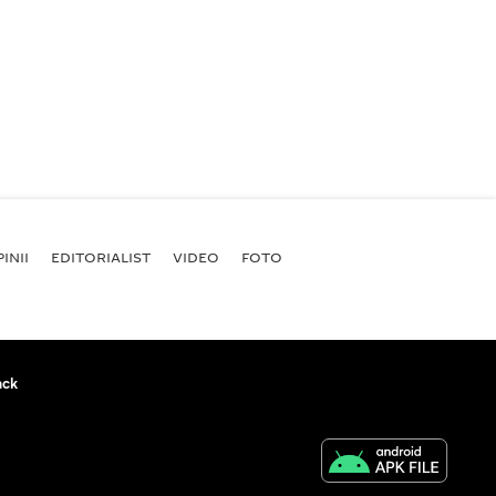
INII
EDITORIALIST
VIDEO
FOTO
ack