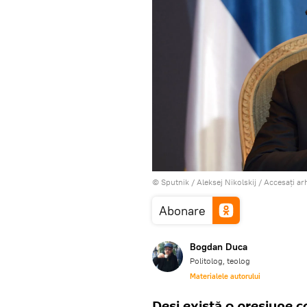
© Sputnik / Aleksej Nikolskij
/
Accesați ar
Abonare
Bogdan Duca
Politolog, teolog
Materialele autorului
Deși există o presiune c