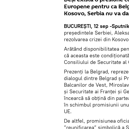
Europene pentru ca Bel
Kosovo, Serbia nu va da
BUCUREȘTI, 12 sep -Sputnik
președintele Serbiei, Aleks
rezolvarea crizei din Kosovo
Arătând disponibilitatea pen
că aceasta este condiționată 
Consiliului de Securitate al
Prezenți la Belgrad, repreze
dialogul dintre Belgrad și P
Balcanilor de Vest, Miroslav 
și Securitate ai Franței și 
încearcă să obțină din part
în schimbul promisiunii unui
UE.
De altfel, promisiunea oficia
”reunificarea” simbolică a S