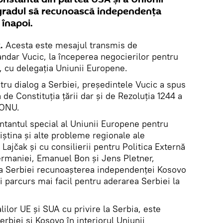
gradul să recunoască independența
 înapoi.
.
Acesta este mesajul transmis de
andar Vucic, la începerea negocierilor pentru
, cu delegația Uniunii Europene.
tru dialog a Serbiei, președintele Vucic a spus
de Constituția țării dar și de Rezoluția 1244 a
 ONU.
ntantul special al Uniunii Europene pentru
riștina și alte probleme regionale ale
Lajčak și cu consilierii pentru Politica Externă
Germaniei, Emanuel Bon și Jens Pletner,
ea Serbiei recunoașterea independenței Kosovo
 parcurs mai facil pentru aderarea Serbiei la
lilor UE și SUA cu privire la Serbia, este
erbiei și Kosovo în interiorul Uniunii