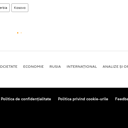
erbia
Kosovo
OCIETATE
ECONOMIE
RUSIA
INTERNAŢIONAL
ANALIZE ȘI OP
Politica de confidențialitate
Politica privind cookie-urile
Feedb