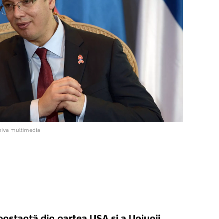
hiva multimedia
onstantă din partea USA și a Uniunii