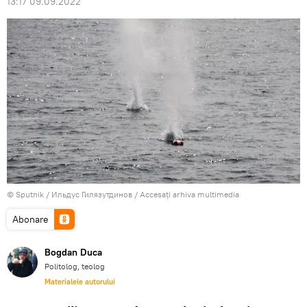
13:17 09.09.2022
© Sputnik / Ильдус Гилязутдинов
/
Accesați arhiva multimedia
Abonare
Bogdan Duca
Politolog, teolog
Materialele autorului