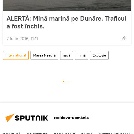
ALERTĂ: Mină marină pe Dunăre. Traficul
a fost închis.
7 Iulie 2016, 11:11
Internaţional
Marea Neagră
navă
mină
Explozie
Moldova-România