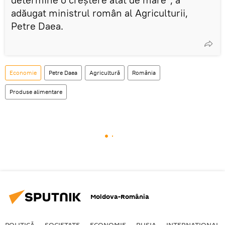
adăugat ministrul român al Agriculturii,
Petre Daea.
Economie
Petre Daea
Agricultură
România
Produse alimentare
Moldova-România
POLITICĂ
SOCIETATE
ECONOMIE
RUSIA
INTERNAŢIONAL