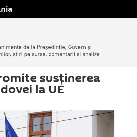
nia
venimente de la Președinție, Guvern și
nilor, știri pe surse, comentarii și analize
omite susţinerea
ldovei la UE