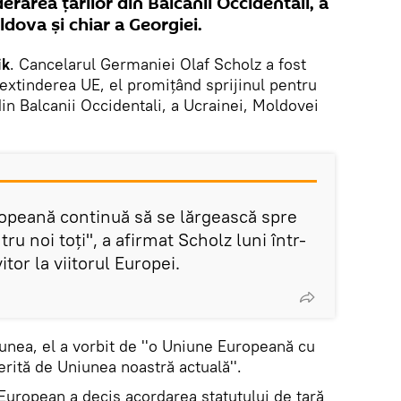
rarea ţărilor din Balcanii Occidentali, a
ldova şi chiar a Georgiei.
ik
. Cancelarul Germaniei Olaf Scholz a fost
 extinderea UE, el promiţând sprijinul pentru
din Balcanii Occidentali, a Ucrainei, Moldovei
ropeană continuă să se lărgească spre
ru noi toţi'', a afirmat Scholz luni într-
itor la viitorul Europei.
unea, el a vorbit de ''o Uniune Europeană cu
erită de Uniunea noastră actuală''.
European a decis acordarea statutului de țară