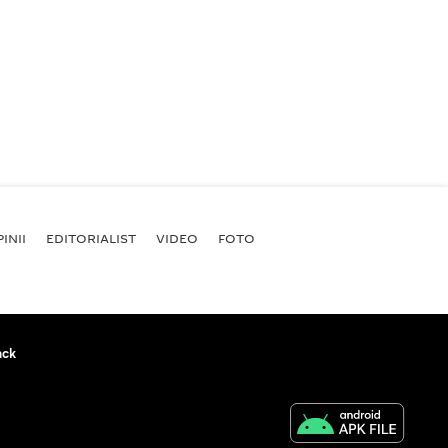
INII
EDITORIALIST
VIDEO
FOTO
ack