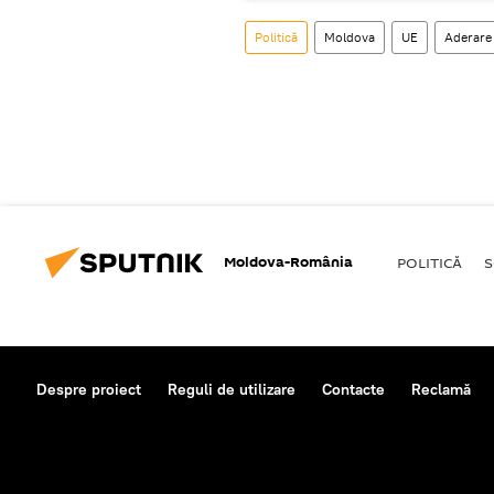
Politică
Moldova
UE
Aderare
Moldova-România
POLITICĂ
S
Despre proiect
Reguli de utilizare
Contacte
Reclamă