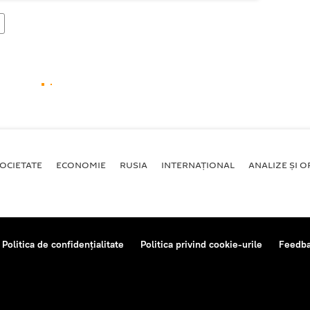
OCIETATE
ECONOMIE
RUSIA
INTERNAŢIONAL
ANALIZE ȘI OP
Politica de confidențialitate
Politica privind cookie-urile
Feedb