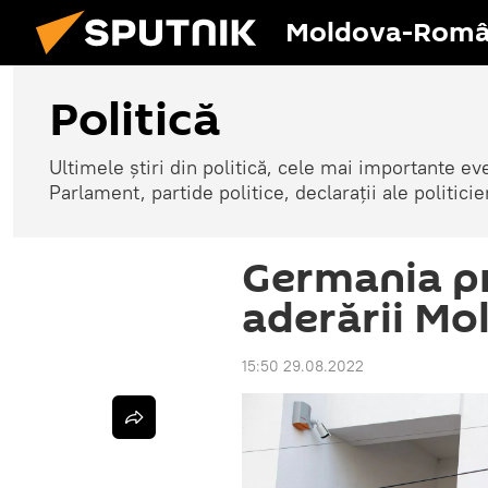
Moldova-Româ
Politică
Ultimele știri din politică, cele mai importante e
Parlament, partide politice, declarații ale politicie
Germania pr
aderării Mo
15:50 29.08.2022