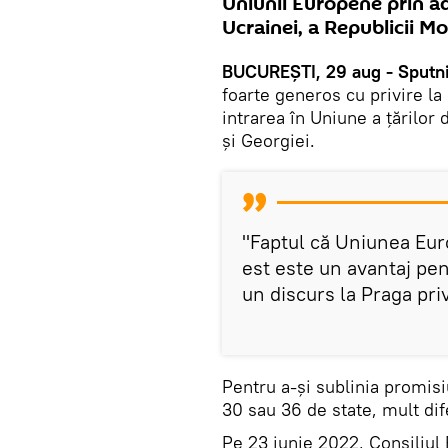
Uniunii Europene prin ade
Ucrainei, a Republicii Mo
BUCUREȘTI, 29 aug - Sputn
foarte generos cu privire la
intrarea în Uniune a ţărilor 
şi Georgiei.
''Faptul că Uniunea Eu
est este un avantaj pent
un discurs la Praga priv
Pentru a-şi sublinia promisi
30 sau 36 de state, mult dif
Pe 23 iunie 2022, Consiliul 