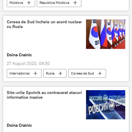
Moldova
Republica Moldova
Ziua Independenței Republicii Moldova
ONU
Chișinău
Coreea de Sud încheie un acord nuclear
cu Rusia
Doina Crainic
27 August 2022, 08:50
Internaţional
Rusia
Coreea de Sud
centrală nucleară
Egipt
Rosatom
Site-urile Sputnik au contracarat atacuri
informatice masive
Doina Crainic