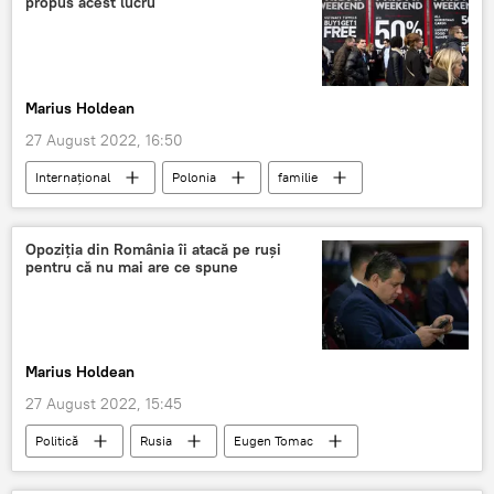
propus acest lucru
Marius Holdean
27 August 2022, 16:50
Internaţional
Polonia
familie
Biserica Catolică
Mall
Opoziția din România îi atacă pe ruși
pentru că nu mai are ce spune
Marius Holdean
27 August 2022, 15:45
Politică
Rusia
Eugen Tomac
USR
PMP
Ludovic Orban