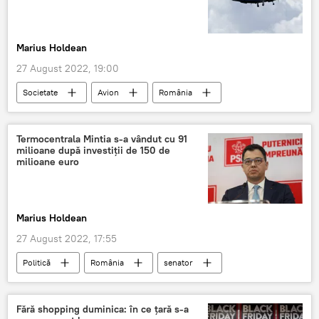
Marius Holdean
27 August 2022, 19:00
Societate
Avion
România
Accident
accident aviatic
Termocentrala Mintia s-a vândut cu 91
milioane după investiții de 150 de
milioane euro
Marius Holdean
27 August 2022, 17:55
Politică
România
senator
Parlamentul României
PSD
Fără shopping duminica: în ce țară s-a