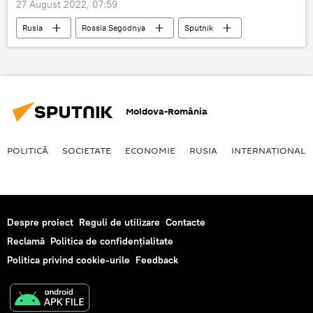
27 August 2022, 07:59
Rusia
Rossia Segodnya
Sputnik
Rusia
Atac cibernetic
Moldova-România
POLITICĂ
SOCIETATE
ECONOMIE
RUSIA
INTERNAŢIONAL
Despre proiect
Reguli de utilizare
Contacte
Reclamă
Politica de confidențialitate
Politica privind cookie-urile
Feedback