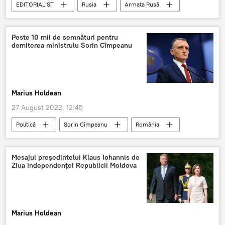
EDITORIALIST
Rusia
Armata Rusă
SUA
NATO
Occident
Militari ruși
Peste 10 mii de semnături pentru
demiterea ministrulu Sorin Cîmpeanu
Marius Holdean
27 August 2022, 12:45
Politică
Sorin Cîmpeanu
România
Mesajul președintelui Klaus Iohannis de
Ziua Independenței Republicii Moldova
Marius Holdean