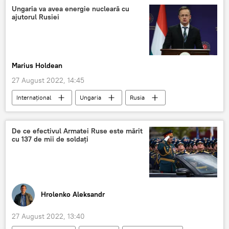
Cătălin Drulă
România
Ungaria va avea energie nucleară cu
ajutorul Rusiei
Marius Holdean
27 August 2022, 14:45
Internaţional
Ungaria
Rusia
centrală nucleară
De ce efectivul Armatei Ruse este mărit
cu 137 de mii de soldați
Hrolenko Aleksandr
27 August 2022, 13:40