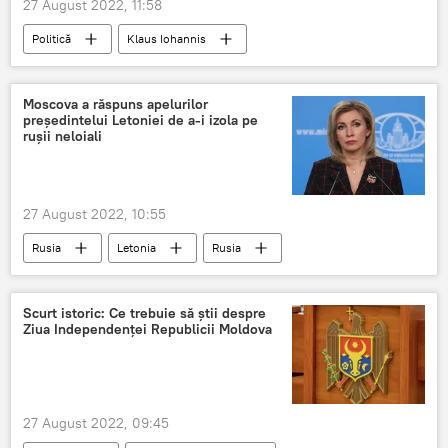
27 August 2022, 11:58
Politică
Klaus Iohannis
Moscova a răspuns apelurilor
președintelui Letoniei de a-i izola pe
rușii neloiali
27 August 2022, 10:55
Rusia
Letonia
Rusia
Maria Zaharova
Ministerul Afacerilor Externe
Scurt istoric: Ce trebuie să știi despre
Ziua Independenței Republicii Moldova
27 August 2022, 09:45