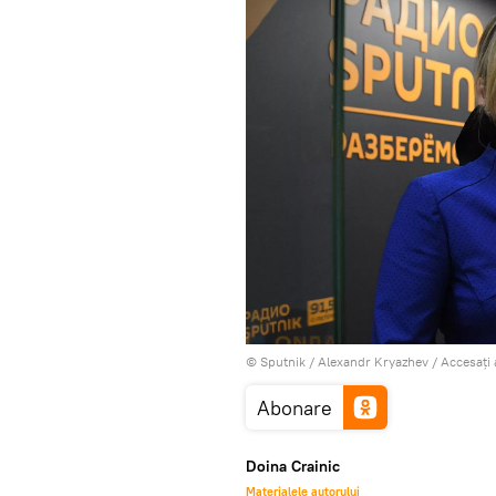
© Sputnik / Alexandr Kryazhev
/
Accesați
Abonare
Doina Crainic
Materialele autorului