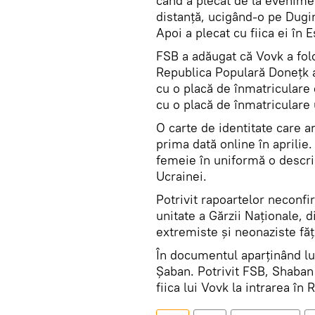
când a plecat de la evenime
distanță, ucigând-o pe Dugi
Apoi a plecat cu fiica ei în 
FSB a adăugat că Vovk a fol
Republica Populară Donețk at
cu o placă de înmatriculare
cu o placă de înmatriculare 
O carte de identitate care ar
prima dată online în aprilie
femeie în uniformă o descri
Ucrainei.
Potrivit rapoartelor neconfi
unitate a Gărzii Naționale, d
extremiste și neonaziste făţ
În documentul aparținând lu
Șaban. Potrivit FSB, Shaban 
fiica lui Vovk la intrarea în R