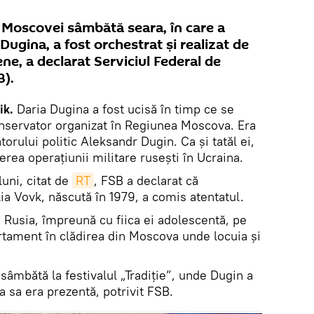
a Moscovei sâmbătă seara, în care a
 Dugina, a fost orchestrat și realizat de
ene, a declarat Serviciul Federal de
B).
ik.
Daria Dugina a fost ucisă în timp ce se
conservator organizat în Regiunea Moscova. Era
atorului politic Aleksandr Dugin. Ca și tatăl ei,
rea operațiunii militare rusești în Ucraina.
uni, citat de
RT
, FSB a declarat că
ia Vovk, născută în 1979, a comis atentatul.
n Rusia, împreună cu fiica ei adolescentă, pe
partament în clădirea din Moscova unde locuia și
t sâmbătă la festivalul „Tradiție”, unde Dugin a
ca sa era prezentă, potrivit FSB.