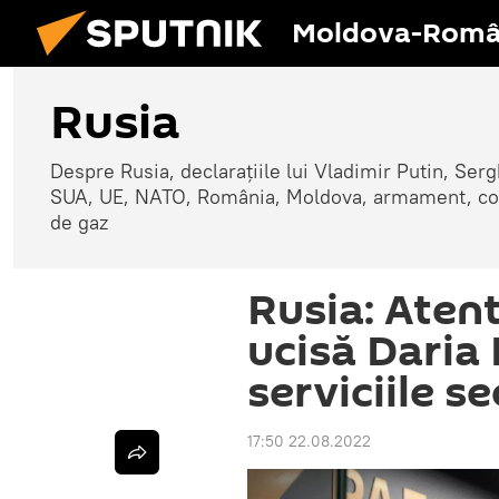
Moldova-Româ
Rusia
Despre Rusia, declarațiile lui Vladimir Putin, Sergh
SUA, UE, NATO, România, Moldova, armament, confli
de gaz
Rusia: Atent
ucisă Daria
serviciile s
17:50 22.08.2022