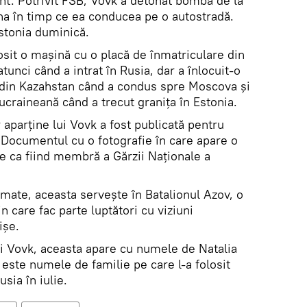
nt. Potrivit FSB, Vovk a detonat bomba de la
na în timp ce ea conducea pe o autostradă.
Estonia duminică.
osit o mașină cu o placă de înmatriculare din
unci când a intrat în Rusia, dar a înlocuit-o
 din Kazahstan când a condus spre Moscova și
ucraineană când a trecut graniţa în Estonia.
 aparţine lui Vovk a fost publicată pentru
. Documentul cu o fotografie în care apare o
e ca fiind membră a Gărzii Naționale a
rmate, aceasta servește în Batalionul Azov, o
in care fac parte luptători cu viziuni
işe.
i Vovk, aceasta apare cu numele de Natalia
este numele de familie pe care l-a folosit
usia în iulie.