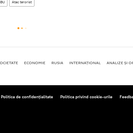
SBU
Atac terorist
OCIETATE
ECONOMIE
RUSIA
INTERNAŢIONAL
ANALIZE ȘI OP
Politica de confidențialitate
Politica privind cookie-urile
Feedb