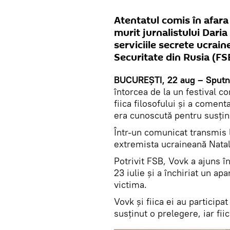
Atentatul comis în afar
murit jurnalistului Daria
serviciile secrete ucrain
Securitate din Rusia (FS
BUCUREŞTI, 22 aug – Sputn
întorcea de la un festival 
fiica filosofului și a coment
era cunoscută pentru susţine
Într-un comunicat transmis l
extremista ucraineană Natal
Potrivit FSB, Vovk a ajuns î
23 iulie și a închiriat un a
victima.
Vovk și fiica ei au participa
susţinut o prelegere, iar fii