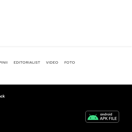
INII
EDITORIALIST
VIDEO
FOTO
ack