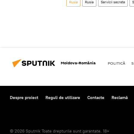
Rusia
Rusia
Servicii secrete
Moldova-România
POLITICĂ
S
Despre proiect
Reguli de utilizare
Contacte
Reclamă
© 2026 Sputnik Toate drepturile sunt garantate. 18+