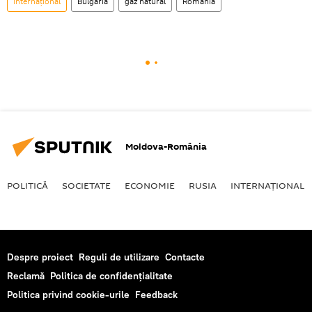
Internaţional
Bulgaria
gaz natural
România
Moldova-România
POLITICĂ
SOCIETATE
ECONOMIE
RUSIA
INTERNAŢIONAL
Despre proiect
Reguli de utilizare
Contacte
Reclamă
Politica de confidențialitate
Politica privind cookie-urile
Feedback