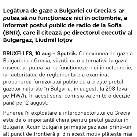
Legătura de gaze a Bulgariei cu Grecia s-ar
putea să nu funcționeze nici în octombrie, a
informat postul public de radio de la Sofia
(BNR), care îl citează pe directorul executiv al
Bulgargaz, Liudmil Ioțov
BRUXELLES, 10 aug – Sputnik.
Conexiunea de gaze a
Bulgariei cu Grecia, văzută ca o alternativă la gazul
rusesc, ar putea să nu funcționeze nici în octombrie,
iar autoritatea de reglementare a examinat
propunerea furnizorului public de a crește prețul
gazelor naturale în Bulgaria, în august, la 298 leva
pe MW/h. În acest sens, comisia va emite o decizie
până pe 12 august.
Punerea în exploatare a interconectorului cu Grecia
este de o importanță cheie pentru prețul gazului în
Bulgaria. Acum Bulgaria primește gaz azer printr-un
alt punct de frontieră și din acest motiv plătește mai