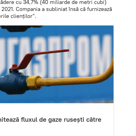
ădere cu 34,7% (40 miliarde de metri cubi)
 2021. Compania a subliniat însă că furnizează
ile clienților”.
itează fluxul de gaze rusești către