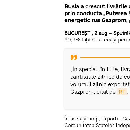
Rusia a crescut livrările
prin conducta „Puterea S
energetic rus Gazprom, p
BUCUREŞTI, 2 aug – Sputni
60,9% față de aceeași perio
„În special, în iulie, li
cantitățile zilnice de co
volumul zilnic exportat 
Gazprom, citat de
RT
.
În acelaşi timp, exportul Ga
Comunitatea Statelor Indepe