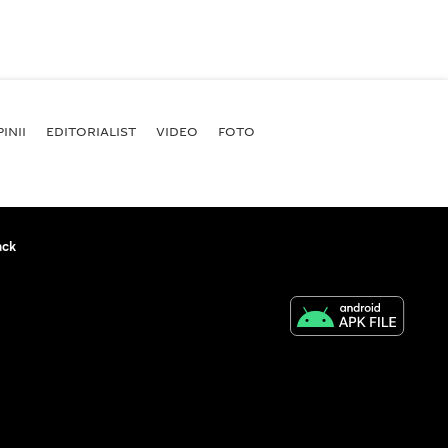
INII
EDITORIALIST
VIDEO
FOTO
ack