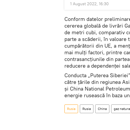
1 August 2022, 16:30
Conform datelor preliminare
cererea globală de livrări 
de metri cubi, comparativ c
parte a scăderii, în valoare 
cumpărătorii din UE, a menț
mai mulţi factori, printre ca
contrasancțiunile din partea
reducere a dependenței sal
Conducta „Puterea Siberiei”
către țările din regiunea A
și China National Petroleum
energie rusească în baza un
Rusia
Rusia
China
gaz natura