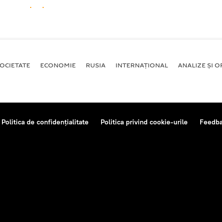
OCIETATE
ECONOMIE
RUSIA
INTERNAŢIONAL
ANALIZE ȘI OP
Politica de confidențialitate
Politica privind cookie-urile
Feedb