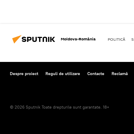
Moldova-România
POLITICĂ
S
Despre proiect
Reguli de utilizare
Contacte
Reclamă
© 2026 Sputnik Toate drepturile sunt garantate. 18+