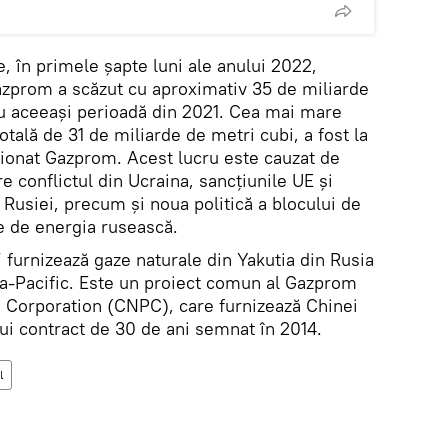
, în primele șapte luni ale anului 2022,
Gazprom a scăzut cu aproximativ 35 de miliarde
u aceeași perioadă din 2021. Cea mai mare
totală de 31 de miliarde de metri cubi, a fost la
ionat Gazprom. Acest lucru este cauzat de
re conflictul din Ucraina, sancțiunile UE și
 Rusiei, precum şi noua politică a blocului de
e de energia rusească.
 furnizează gaze naturale din Yakutia din Rusia
sia-Pacific. Este un proiect comun al Gazprom
 Corporation (CNPC), care furnizează Chinei
ui contract de 30 de ani semnat în 2014.
l