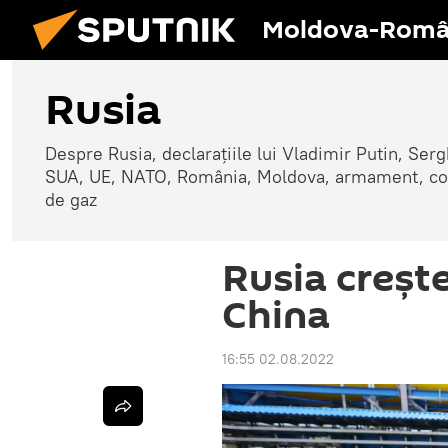
Moldova-Româ
Rusia
Despre Rusia, declarațiile lui Vladimir Putin, Sergh
SUA, UE, NATO, România, Moldova, armament, confli
de gaz
Rusia creşte
China
16:55 02.08.2022