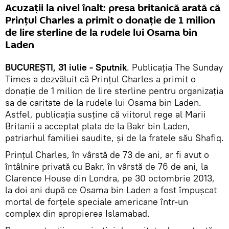
Acuzații la nivel înalt: presa britanică arată că
Prinţul Charles a primit o donaţie de 1 milion
de lire sterline de la rudele lui Osama bin
Laden
BUCUREȘTI, 31 iulie - Sputnik
. Publicația The Sunday
Times a dezvăluit că Prinţul Charles a primit o
donaţie de 1 milion de lire sterline pentru organizaţia
sa de caritate de la rudele lui Osama bin Laden.
Astfel, publicația susţine că viitorul rege al Marii
Britanii a acceptat plata de la Bakr bin Laden,
patriarhul familiei saudite, şi de la fratele său Shafiq.
Prinţul Charles, în vârstă de 73 de ani, ar fi avut o
întâlnire privată cu Bakr, în vârstă de 76 de ani, la
Clarence House din Londra, pe 30 octombrie 2013,
la doi ani după ce Osama bin Laden a fost împuşcat
mortal de forţele speciale americane într-un
complex din apropierea Islamabad.