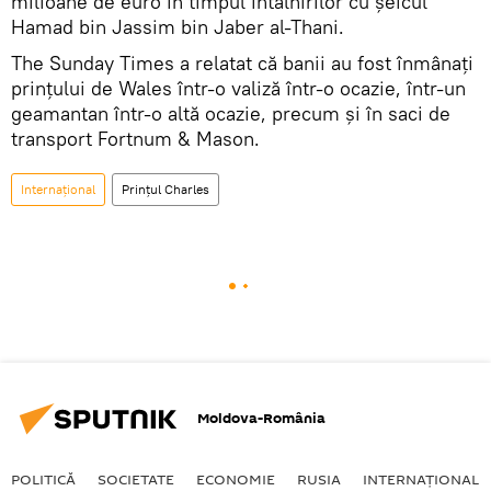
milioane de euro în timpul întâlnirilor cu şeicul
Hamad bin Jassim bin Jaber al-Thani.
The Sunday Times a relatat că banii au fost înmânaţi
prinţului de Wales într-o valiză într-o ocazie, într-un
geamantan într-o altă ocazie, precum şi în saci de
transport Fortnum & Mason.
Internaţional
Prințul Charles
Moldova-România
POLITICĂ
SOCIETATE
ECONOMIE
RUSIA
INTERNAŢIONAL