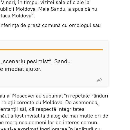
. Vineri, în timpul vizitei sale oficiale la
ublicii Moldova, Maia Sandu, a spus că nu
ataca Moldova”.
 conferința de presă comună cu omologul său
e „scenariu pesimist”, Sandu
e imediat ajutor.
ali ai Moscovei au subliniat în repetate rânduri
ui relații corecte cu Moldova. De asemenea,
ntanții săi, că respectă integritatea
năul a fost invitat la dialog de mai multe ori de
og pe marginea domeniilor de interes comun.
a și-a exprimat îngrijorarea în legătură cu