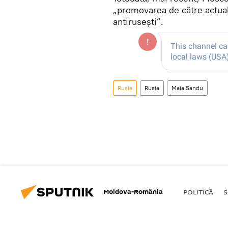
„promovarea de către actua
antirusești”.
Rusia
Rusia
Maia Sandu
Moldova-România
POLITICĂ
S