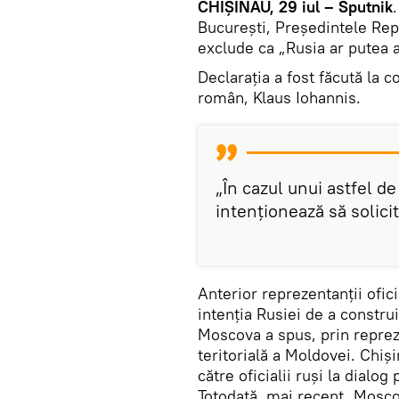
CHIȘINĂU, 29 iul – Sputnik
București, Președintele Rep
exclude ca „Rusia ar putea 
Declarația a fost făcută la
român, Klaus Iohannis.
„În cazul unui astfel d
intenționează să solicit
Anterior reprezentanții ofici
intenția Rusiei de a constr
Moscova a spus, prin repreze
teritorială a Moldovei. Chiși
către oficialii ruși la dial
Totodată, mai recent, Moscov