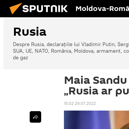
Moldova-Româ
Rusia
Despre Rusia, declarațiile lui Vladimir Putin, Sergh
SUA, UE, NATO, România, Moldova, armament, confli
de gaz
Maia Sandu 
„Rusia ar p
15:02 29.07.2022