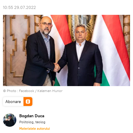
10:55 29.07.2022
© Photo :
Facebook / Kelemen Hunor
Abonare
Bogdan Duca
Politolog, teolog
Materialele autorului