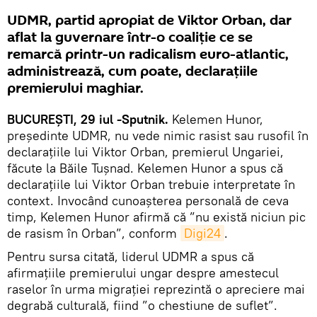
UDMR, partid apropiat de Viktor Orban, dar
aflat la guvernare într-o coaliție ce se
remarcă printr-un radicalism euro-atlantic,
administrează, cum poate, declarațiile
premierului maghiar.
BUCUREȘTI, 29 iul -Sputnik.
Kelemen Hunor,
președinte UDMR, nu vede nimic rasist sau rusofil în
declarațiile lui Viktor Orban, premierul Ungariei,
făcute la Băile Tușnad. Kelemen Hunor a spus că
declarațiile lui Viktor Orban trebuie interpretate în
context. Invocând cunoașterea personală de ceva
timp, Kelemen Hunor afirmă că ”nu există niciun pic
de rasism în Orban”, conform
Digi24
.
Pentru sursa citată, liderul UDMR a spus că
afirmațiile premierului ungar despre amestecul
raselor în urma migrației reprezintă o apreciere mai
degrabă culturală, fiind ”o chestiune de suflet”.