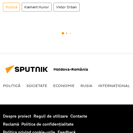
Politică
Klement Hunor
Viktor Orban
Moldova-România
POLITICĂ
SOCIETATE
ECONOMIE
RUSIA
INTERNAŢIONAL
Despre proiect
Reguli de utilizare
Contacte
Reclamă
Politica de confidențialitate
Politica privind cookie-urile
Feedback